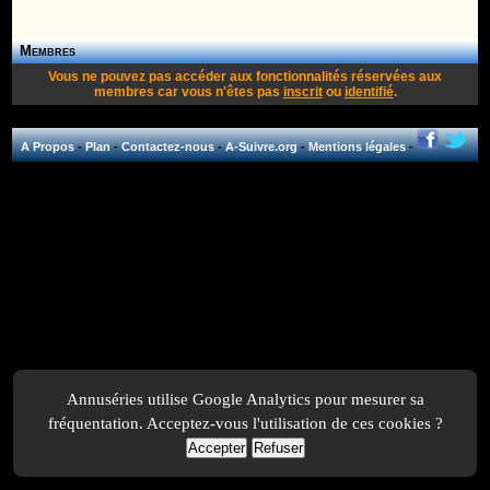
Membres
Vous ne pouvez pas accéder aux fonctionnalités réservées aux
membres car vous n'êtes pas
inscrit
ou
identifié
.
A Propos
-
Plan
-
Contactez-nous
-
A-Suivre.org
-
Mentions légales
-
Annuséries utilise Google Analytics pour mesurer sa
fréquentation. Acceptez-vous l'utilisation de ces cookies ?
Accepter
Refuser