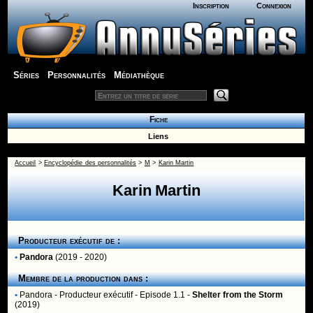
Inscription
Connexion
Séries
Personnalités
Médiathèque
Fiche
Liens
Accueil
>
Encyclopédie des personnalités
>
M
>
Karin Martin
Karin Martin
Producteur exécutif de :
•
Pandora
(2019 - 2020)
Membre de la production dans :
•
Pandora
- Producteur exécutif - Episode 1.1 -
Shelter from the Storm
(2019)