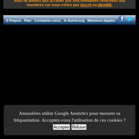
Vous ne pouvez pas accéder aux fonctionnalités réservées aux
membres car vous n'êtes pas
inscrit
ou
identifié
.
A Propos
-
Plan
-
Contactez-nous
-
A-Suivre.org
-
Mentions légales
-
Annuséries utilise Google Analytics pour mesurer sa
fréquentation. Acceptez-vous l'utilisation de ces cookies ?
Accepter
Refuser