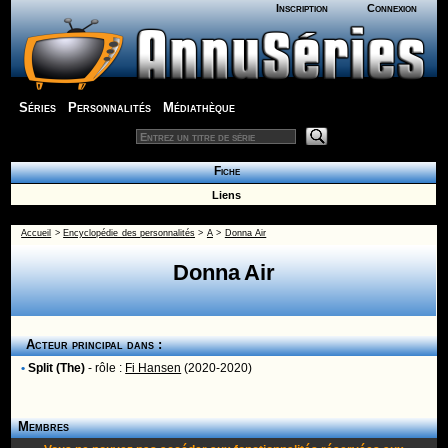
Inscription
Connexion
Séries
Personnalités
Médiathèque
Fiche
Liens
Accueil
>
Encyclopédie des personnalités
>
A
>
Donna Air
Donna Air
Acteur principal dans :
•
Split (The)
- rôle :
Fi Hansen
(2020-2020)
Membres