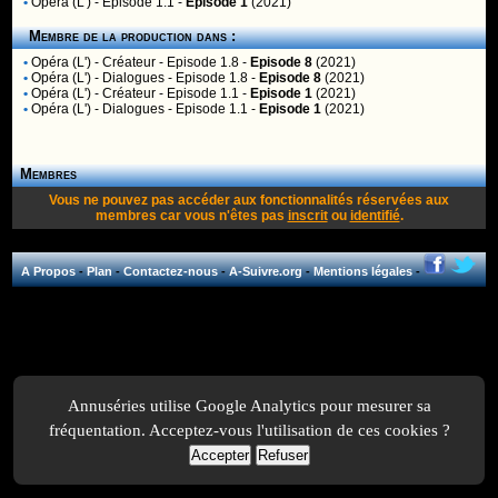
•
Opéra (L')
- Episode 1.1 -
Episode 1
(2021)
Membre de la production dans :
•
Opéra (L')
- Créateur - Episode 1.8 -
Episode 8
(2021)
•
Opéra (L')
- Dialogues - Episode 1.8 -
Episode 8
(2021)
•
Opéra (L')
- Créateur - Episode 1.1 -
Episode 1
(2021)
•
Opéra (L')
- Dialogues - Episode 1.1 -
Episode 1
(2021)
Membres
Vous ne pouvez pas accéder aux fonctionnalités réservées aux
membres car vous n'êtes pas
inscrit
ou
identifié
.
A Propos
-
Plan
-
Contactez-nous
-
A-Suivre.org
-
Mentions légales
-
Annuséries utilise Google Analytics pour mesurer sa
fréquentation. Acceptez-vous l'utilisation de ces cookies ?
Accepter
Refuser