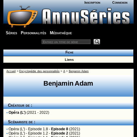
Inscription
Connexion
Séries
Personnalités
Médiathèque
Fiche
Liens
Accueil
>
Encyclopédie des personnalités
>
A
>
Benjamin Adam
Benjamin Adam
Créateur de :
•
Opéra (L')
(2021 - 2022)
Scénariste de :
•
Opéra (L')
- Episode 1.8 -
Episode 8
(2021)
•
Opéra (L')
- Episode 1.2 -
Episode 2
(2021)