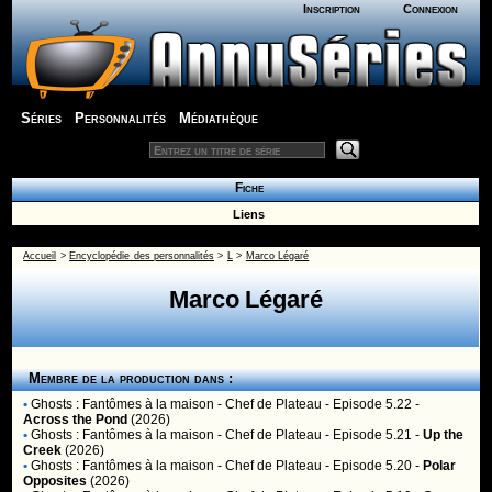
Inscription
Connexion
Séries
Personnalités
Médiathèque
Fiche
Liens
Accueil
>
Encyclopédie des personnalités
>
L
>
Marco Légaré
Marco Légaré
Membre de la production dans :
•
Ghosts : Fantômes à la maison
- Chef de Plateau - Episode 5.22 -
Across the Pond
(2026)
•
Ghosts : Fantômes à la maison
- Chef de Plateau - Episode 5.21 -
Up the
Creek
(2026)
•
Ghosts : Fantômes à la maison
- Chef de Plateau - Episode 5.20 -
Polar
Opposites
(2026)