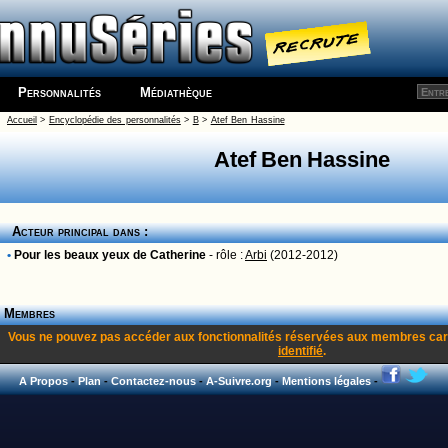
Personnalités
Médiathèque
Accueil
>
Encyclopédie des personnalités
>
B
>
Atef Ben Hassine
Atef Ben Hassine
Acteur principal dans :
•
Pour les beaux yeux de Catherine
- rôle :
Arbi
(2012-2012)
Membres
Vous ne pouvez pas accéder aux fonctionnalités réservées aux membres car
identifié
.
A Propos
-
Plan
-
Contactez-nous
-
A-Suivre.org
-
Mentions légales
-