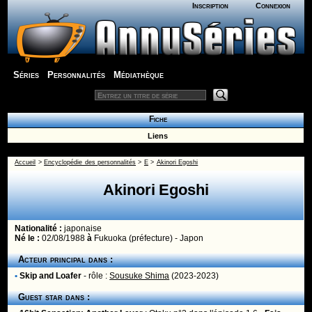
Inscription
Connexion
Séries
Personnalités
Médiathèque
Fiche
Liens
Accueil
>
Encyclopédie des personnalités
>
E
>
Akinori Egoshi
Akinori Egoshi
Nationalité :
japonaise
Né le :
02/08/1988
à
Fukuoka (préfecture) - Japon
Acteur principal dans :
•
Skip and Loafer
- rôle :
Sousuke Shima
(2023-2023)
Guest star dans :