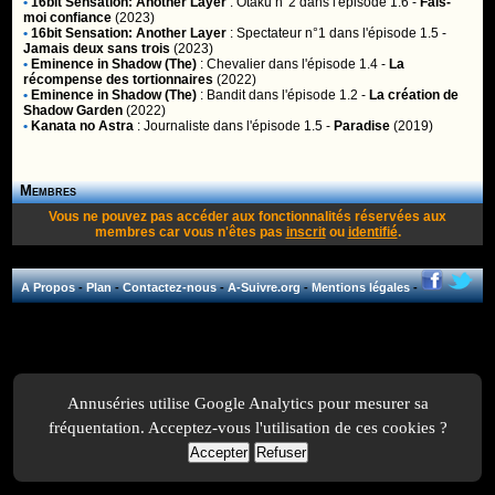
•
16bit Sensation: Another Layer
:
Otaku n°2
dans l'épisode 1.6 -
Fais-
moi confiance
(2023)
•
16bit Sensation: Another Layer
:
Spectateur n°1
dans l'épisode 1.5 -
Jamais deux sans trois
(2023)
•
Eminence in Shadow (The)
:
Chevalier
dans l'épisode 1.4 -
La
récompense des tortionnaires
(2022)
•
Eminence in Shadow (The)
:
Bandit
dans l'épisode 1.2 -
La création de
Shadow Garden
(2022)
•
Kanata no Astra
:
Journaliste
dans l'épisode 1.5 -
Paradise
(2019)
Membres
Vous ne pouvez pas accéder aux fonctionnalités réservées aux
membres car vous n'êtes pas
inscrit
ou
identifié
.
A Propos
-
Plan
-
Contactez-nous
-
A-Suivre.org
-
Mentions légales
-
Annuséries utilise Google Analytics pour mesurer sa
fréquentation. Acceptez-vous l'utilisation de ces cookies ?
Accepter
Refuser