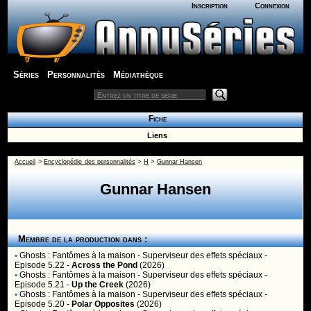
Inscription
Connexion
Séries
Personnalités
Médiathèque
Fiche
Liens
Accueil
>
Encyclopédie des personnalités
>
H
>
Gunnar Hansen
Gunnar Hansen
Membre de la production dans :
•
Ghosts : Fantômes à la maison
- Superviseur des effets spéciaux -
Episode 5.22 -
Across the Pond
(2026)
•
Ghosts : Fantômes à la maison
- Superviseur des effets spéciaux -
Episode 5.21 -
Up the Creek
(2026)
•
Ghosts : Fantômes à la maison
- Superviseur des effets spéciaux -
Episode 5.20 -
Polar Opposites
(2026)