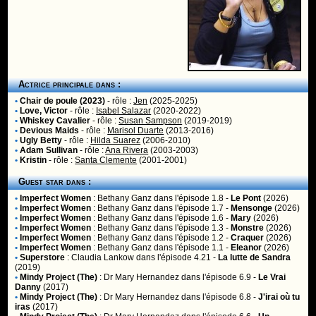
Actrice principale dans :
•
Chair de poule (2023)
- rôle :
Jen
(2025-2025)
•
Love, Victor
- rôle :
Isabel Salazar
(2020-2022)
•
Whiskey Cavalier
- rôle :
Susan Sampson
(2019-2019)
•
Devious Maids
- rôle :
Marisol Duarte
(2013-2016)
•
Ugly Betty
- rôle :
Hilda Suarez
(2006-2010)
•
Adam Sullivan
- rôle :
Ana Rivera
(2003-2003)
•
Kristin
- rôle :
Santa Clemente
(2001-2001)
Guest star dans :
•
Imperfect Women
:
Bethany Ganz
dans l'épisode 1.8 -
Le Pont
(2026)
•
Imperfect Women
:
Bethany Ganz
dans l'épisode 1.7 -
Mensonge
(2026)
•
Imperfect Women
:
Bethany Ganz
dans l'épisode 1.6 -
Mary
(2026)
•
Imperfect Women
:
Bethany Ganz
dans l'épisode 1.3 -
Monstre
(2026)
•
Imperfect Women
:
Bethany Ganz
dans l'épisode 1.2 -
Craquer
(2026)
•
Imperfect Women
:
Bethany Ganz
dans l'épisode 1.1 -
Eleanor
(2026)
•
Superstore
:
Claudia Lankow
dans l'épisode 4.21 -
La lutte de Sandra
(2019)
•
Mindy Project (The)
:
Dr Mary Hernandez
dans l'épisode 6.9 -
Le Vrai
Danny
(2017)
•
Mindy Project (The)
:
Dr Mary Hernandez
dans l'épisode 6.8 -
J'irai où tu
iras
(2017)