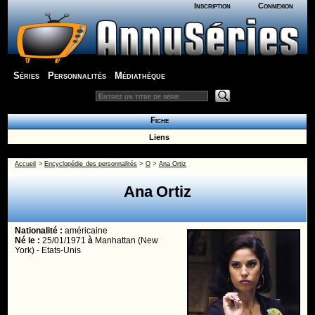
Inscription
Connexion
Séries
Personnalités
Médiathèque
Fiche
Liens
Accueil
>
Encyclopédie des personnalités
>
O
>
Ana Ortiz
Ana Ortiz
Nationalité :
américaine
Né le :
25/01/1971
à
Manhattan (New
York) - Etats-Unis