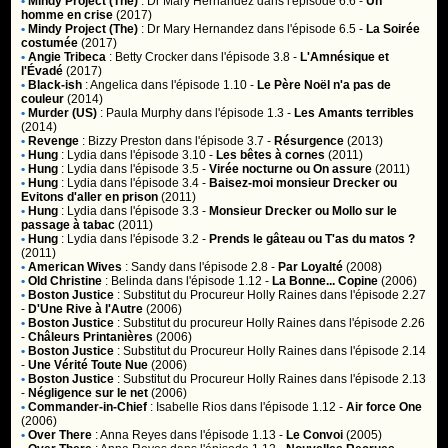
•
Mindy Project (The)
:
Dr Mary Hernandez
dans l'épisode 6.6 -
Un
homme en crise
(2017)
•
Mindy Project (The)
:
Dr Mary Hernandez
dans l'épisode 6.5 -
La Soirée
costumée
(2017)
•
Angie Tribeca
:
Betty Crocker
dans l'épisode 3.8 -
L'Amnésique et
l'Évadé
(2017)
•
Black-ish
:
Angelica
dans l'épisode 1.10 -
Le Père Noël n'a pas de
couleur
(2014)
•
Murder (US)
:
Paula Murphy
dans l'épisode 1.3 -
Les Amants terribles
(2014)
•
Revenge
:
Bizzy Preston
dans l'épisode 3.7 -
Résurgence
(2013)
•
Hung
:
Lydia
dans l'épisode 3.10 -
Les bêtes à cornes
(2011)
•
Hung
:
Lydia
dans l'épisode 3.5 -
Virée nocturne ou On assure
(2011)
•
Hung
:
Lydia
dans l'épisode 3.4 -
Baisez-moi monsieur Drecker ou
Evitons d'aller en prison
(2011)
•
Hung
:
Lydia
dans l'épisode 3.3 -
Monsieur Drecker ou Mollo sur le
passage à tabac
(2011)
•
Hung
:
Lydia
dans l'épisode 3.2 -
Prends le gâteau ou T'as du matos ?
(2011)
•
American Wives
:
Sandy
dans l'épisode 2.8 -
Par Loyalté
(2008)
•
Old Christine
:
Belinda
dans l'épisode 1.12 -
La Bonne... Copine
(2006)
•
Boston Justice
:
Substitut du Procureur Holly Raines
dans l'épisode 2.27
-
D'Une Rive à l'Autre
(2006)
•
Boston Justice
:
Substitut du procureur Holly Raines
dans l'épisode 2.26
-
Châleurs Printanières
(2006)
•
Boston Justice
:
Substitut du Procureur Holly Raines
dans l'épisode 2.14
-
Une Vérité Toute Nue
(2006)
•
Boston Justice
:
Substitut du Procureur Holly Raines
dans l'épisode 2.13
-
Négligence sur le net
(2006)
•
Commander-in-Chief
:
Isabelle Rios
dans l'épisode 1.12 -
Air force One
(2006)
•
Over There
:
Anna Reyes
dans l'épisode 1.13 -
Le Convoi
(2005)