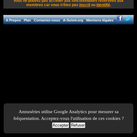
Vous ne pouvez pas accéder aux fonctionnalités réservées aux
membres car vous n'êtes pas
inscrit
ou
identifié
.
A Propos
-
Plan
-
Contactez-nous
-
A-Suivre.org
-
Mentions légales
-
Annuséries utilise Google Analytics pour mesurer sa
fréquentation. Acceptez-vous l'utilisation de ces cookies ?
Accepter
Refuser