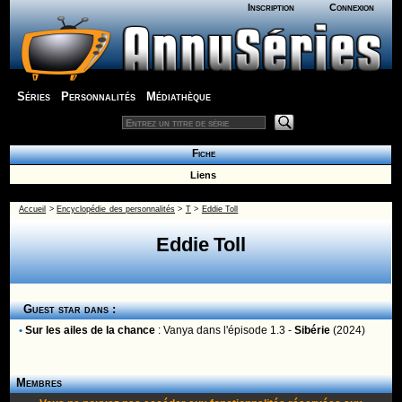
Inscription
Connexion
Séries
Personnalités
Médiathèque
Fiche
Liens
Accueil
>
Encyclopédie des personnalités
>
T
>
Eddie Toll
Eddie Toll
Guest star dans :
•
Sur les ailes de la chance
:
Vanya
dans l'épisode 1.3 -
Sibérie
(2024)
Membres