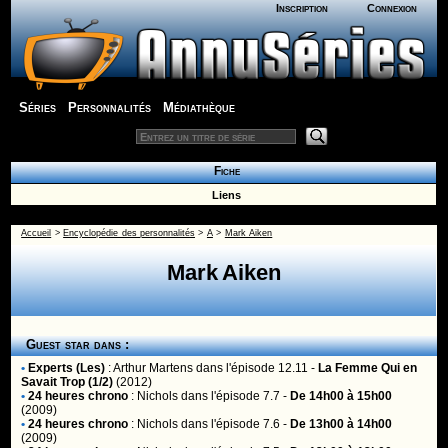
Inscription
Connexion
Séries
Personnalités
Médiathèque
Fiche
Liens
Accueil
>
Encyclopédie des personnalités
>
A
>
Mark Aiken
Mark Aiken
Guest star dans :
•
Experts (Les)
:
Arthur Martens
dans l'épisode 12.11 -
La Femme Qui en
Savait Trop (1/2)
(2012)
•
24 heures chrono
:
Nichols
dans l'épisode 7.7 -
De 14h00 à 15h00
(2009)
•
24 heures chrono
:
Nichols
dans l'épisode 7.6 -
De 13h00 à 14h00
(2009)