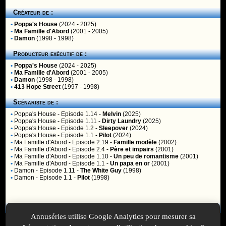
Créateur de :
•
Poppa's House
(2024 - 2025)
•
Ma Famille d'Abord
(2001 - 2005)
•
Damon
(1998 - 1998)
Producteur exécutif de :
•
Poppa's House
(2024 - 2025)
•
Ma Famille d'Abord
(2001 - 2005)
•
Damon
(1998 - 1998)
•
413 Hope Street
(1997 - 1998)
Scénariste de :
•
Poppa's House
- Episode 1.14 -
Melvin
(2025)
•
Poppa's House
- Episode 1.11 -
Dirty Laundry
(2025)
•
Poppa's House
- Episode 1.2 -
Sleepover
(2024)
•
Poppa's House
- Episode 1.1 -
Pilot
(2024)
•
Ma Famille d'Abord
- Episode 2.19 -
Famille modèle
(2002)
•
Ma Famille d'Abord
- Episode 2.4 -
Père et impairs
(2001)
•
Ma Famille d'Abord
- Episode 1.10 -
Un peu de romantisme
(2001)
•
Ma Famille d'Abord
- Episode 1.1 -
Un papa en or
(2001)
•
Damon
- Episode 1.11 -
The White Guy
(1998)
•
Damon
- Episode 1.1 -
Pilot
(1998)
Membres
Annuséries utilise Google Analytics pour mesurer sa
Vous ne pouvez pas accéder aux fonctionnalités réservées aux