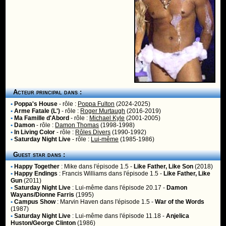
Acteur principal dans :
•
Poppa's House
- rôle :
Poppa Fulton
(2024-2025)
•
Arme Fatale (L')
- rôle :
Roger Murtaugh
(2016-2019)
•
Ma Famille d'Abord
- rôle :
Michael Kyle
(2001-2005)
•
Damon
- rôle :
Damon Thomas
(1998-1998)
•
In Living Color
- rôle :
Rôles Divers
(1990-1992)
•
Saturday Night Live
- rôle :
Lui-même
(1985-1986)
Guest star dans :
•
Happy Together
:
Mike
dans l'épisode 1.5 -
Like Father, Like Son
(2018)
•
Happy Endings
:
Francis Williams
dans l'épisode 1.5 -
Like Father, Like
Gun
(2011)
•
Saturday Night Live
:
Lui-même
dans l'épisode 20.17 -
Damon
Wayans/Dionne Farris
(1995)
•
Campus Show
:
Marvin Haven
dans l'épisode 1.5 -
War of the Words
(1987)
•
Saturday Night Live
:
Lui-même
dans l'épisode 11.18 -
Anjelica
Huston/George Clinton
(1986)