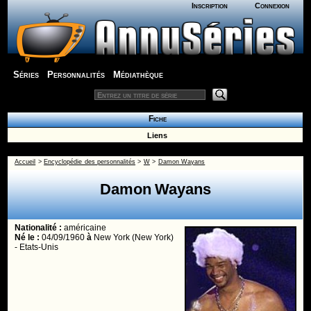
Inscription
Connexion
Séries
Personnalités
Médiathèque
Fiche
Liens
Accueil
>
Encyclopédie des personnalités
>
W
>
Damon Wayans
Damon Wayans
Nationalité :
américaine
Né le :
04/09/1960
à
New York (New York)
- Etats-Unis