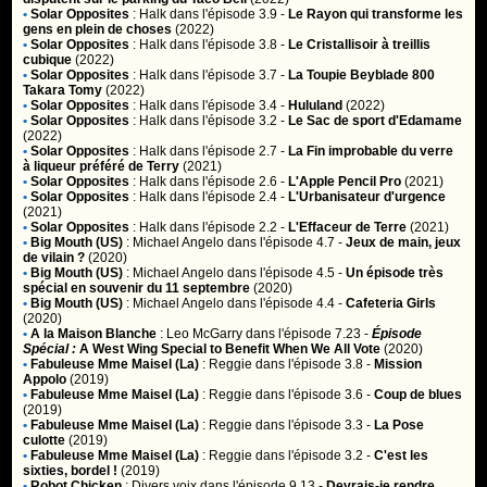
•
Solar Opposites
:
Halk
dans l'épisode 3.9 -
Le Rayon qui transforme les
gens en plein de choses
(2022)
•
Solar Opposites
:
Halk
dans l'épisode 3.8 -
Le Cristallisoir à treillis
cubique
(2022)
•
Solar Opposites
:
Halk
dans l'épisode 3.7 -
La Toupie Beyblade 800
Takara Tomy
(2022)
•
Solar Opposites
:
Halk
dans l'épisode 3.4 -
Hululand
(2022)
•
Solar Opposites
:
Halk
dans l'épisode 3.2 -
Le Sac de sport d'Edamame
(2022)
•
Solar Opposites
:
Halk
dans l'épisode 2.7 -
La Fin improbable du verre
à liqueur préféré de Terry
(2021)
•
Solar Opposites
:
Halk
dans l'épisode 2.6 -
L'Apple Pencil Pro
(2021)
•
Solar Opposites
:
Halk
dans l'épisode 2.4 -
L'Urbanisateur d'urgence
(2021)
•
Solar Opposites
:
Halk
dans l'épisode 2.2 -
L'Effaceur de Terre
(2021)
•
Big Mouth (US)
:
Michael Angelo
dans l'épisode 4.7 -
Jeux de main, jeux
de vilain ?
(2020)
•
Big Mouth (US)
:
Michael Angelo
dans l'épisode 4.5 -
Un épisode très
spécial en souvenir du 11 septembre
(2020)
•
Big Mouth (US)
:
Michael Angelo
dans l'épisode 4.4 -
Cafeteria Girls
(2020)
•
A la Maison Blanche
:
Leo McGarry
dans l'épisode 7.23 -
Épisode
Spécial :
A West Wing Special to Benefit When We All Vote
(2020)
•
Fabuleuse Mme Maisel (La)
:
Reggie
dans l'épisode 3.8 -
Mission
Appolo
(2019)
•
Fabuleuse Mme Maisel (La)
:
Reggie
dans l'épisode 3.6 -
Coup de blues
(2019)
•
Fabuleuse Mme Maisel (La)
:
Reggie
dans l'épisode 3.3 -
La Pose
culotte
(2019)
•
Fabuleuse Mme Maisel (La)
:
Reggie
dans l'épisode 3.2 -
C'est les
sixties, bordel !
(2019)
•
Robot Chicken
:
Divers voix
dans l'épisode 9.13 -
Devrais-je rendre