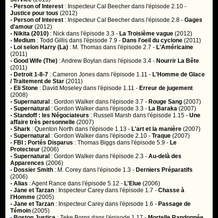
•
Person of Interest
:
Inspecteur Cal Beecher
dans l'épisode 2.10 -
Justice pour tous
(2012)
•
Person of Interest
:
Inspecteur Cal Beecher
dans l'épisode 2.8 -
Gages
d'amour
(2012)
•
Nikita (2010)
:
Nick
dans l'épisode 3.3 -
La Troisième vague
(2012)
•
Medium
:
Todd Gillis
dans l'épisode 7.9 -
Dans l'oeil du cyclone
(2011)
•
Loi selon Harry (La)
:
M. Thomas
dans l'épisode 2.7 -
L'Américaine
(2011)
•
Good Wife (The)
:
Andrew Boylan
dans l'épisode 3.4 -
Nourrir La Bête
(2011)
•
Detroit 1-8-7
:
Cameron Jones
dans l'épisode 1.11 -
L'Homme de Glace
/ Traitement de Star
(2011)
•
Eli Stone
:
David Moseley
dans l'épisode 1.11 -
Erreur de jugement
(2008)
•
Supernatural
:
Gordon Walker
dans l'épisode 3.7 -
Rouge Sang
(2007)
•
Supernatural
:
Gordon Walker
dans l'épisode 3.3 -
La Baraka
(2007)
•
Standoff : les Négociateurs
:
Russell Marsh
dans l'épisode 1.15 -
Une
affaire très personnelle
(2007)
•
Shark
:
Quenton North
dans l'épisode 1.13 -
L'art et la manière
(2007)
•
Supernatural
:
Gordon Walker
dans l'épisode 2.10 -
Traque
(2007)
•
FBI : Portés Disparus
:
Thomas Biggs
dans l'épisode 5.9 -
Le
Protecteur
(2006)
•
Supernatural
:
Gordon Walker
dans l'épisode 2.3 -
Au-delà des
Apparences
(2006)
•
Dossier Smith
:
M. Corey
dans l'épisode 1.3 -
Derniers Préparatifs
(2006)
•
Alias
:
Agent Rance
dans l'épisode 5.12 -
L'Elue
(2006)
•
Jane et Tarzan
:
Inspecteur Carey
dans l'épisode 1.7 -
Chasse à
l'Homme
(2005)
•
Jane et Tarzan
:
Inspecteur Carey
dans l'épisode 1.6 -
Passage de
Témoin
(2005)
•
Boston Justice
:
Zeke Borns
dans l'épisode 1.17 -
Mortelle Randonnée