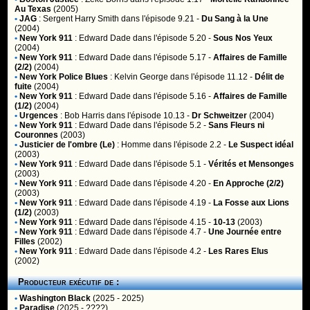
Au Texas
(2005)
•
JAG
:
Sergent Harry Smith
dans l'épisode 9.21 -
Du Sang à la Une
(2004)
•
New York 911
:
Edward Dade
dans l'épisode 5.20 -
Sous Nos Yeux
(2004)
•
New York 911
:
Edward Dade
dans l'épisode 5.17 -
Affaires de Famille
(2/2)
(2004)
•
New York Police Blues
:
Kelvin George
dans l'épisode 11.12 -
Délit de
fuite
(2004)
•
New York 911
:
Edward Dade
dans l'épisode 5.16 -
Affaires de Famille
(1/2)
(2004)
•
Urgences
:
Bob Harris
dans l'épisode 10.13 -
Dr Schweitzer
(2004)
•
New York 911
:
Edward Dade
dans l'épisode 5.2 -
Sans Fleurs ni
Couronnes
(2003)
•
Justicier de l'ombre (Le)
:
Homme
dans l'épisode 2.2 -
Le Suspect idéal
(2003)
•
New York 911
:
Edward Dade
dans l'épisode 5.1 -
Vérités et Mensonges
(2003)
•
New York 911
:
Edward Dade
dans l'épisode 4.20 -
En Approche (2/2)
(2003)
•
New York 911
:
Edward Dade
dans l'épisode 4.19 -
La Fosse aux Lions
(1/2)
(2003)
•
New York 911
:
Edward Dade
dans l'épisode 4.15 -
10-13
(2003)
•
New York 911
:
Edward Dade
dans l'épisode 4.7 -
Une Journée entre
Filles
(2002)
•
New York 911
:
Edward Dade
dans l'épisode 4.2 -
Les Rares Elus
(2002)
Producteur exécutif de :
•
Washington Black
(2025 - 2025)
•
Paradise
(2025 - ????)