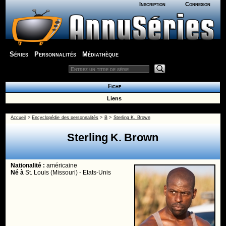
Inscription
Connexion
Séries
Personnalités
Médiathèque
Fiche
Liens
Accueil
>
Encyclopédie des personnalités
>
B
>
Sterling K. Brown
Sterling K. Brown
Nationalité :
américaine
Né
à
St. Louis (Missouri) - Etats-Unis