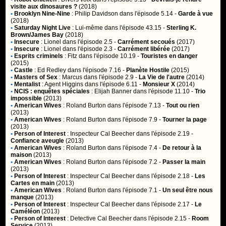
visite aux dinosaures ?
(2018)
•
Brooklyn Nine-Nine
:
Philip Davidson
dans l'épisode 5.14 -
Garde à vue
(2018)
•
Saturday Night Live
:
Lui-même
dans l'épisode 43.15 -
Sterling K.
Brown/James Bay
(2018)
•
Insecure
:
Lionel
dans l'épisode 2.5 -
Carrément secoués
(2017)
•
Insecure
:
Lionel
dans l'épisode 2.3 -
Carrément libérée
(2017)
•
Esprits criminels
:
Fitz
dans l'épisode 10.19 -
Touristes en danger
(2015)
•
Castle
:
Ed Redley
dans l'épisode 7.16 -
Planète Hostile
(2015)
•
Masters of Sex
:
Marcus
dans l'épisode 2.9 -
La Vie de l'autre
(2014)
•
Mentalist
:
Agent Higgins
dans l'épisode 6.11 -
Monsieur X
(2014)
•
NCIS : enquêtes spéciales
:
Elijah Banner
dans l'épisode 11.10 -
Trio
impossible
(2013)
•
American Wives
:
Roland Burton
dans l'épisode 7.13 -
Tout ou rien
(2013)
•
American Wives
:
Roland Burton
dans l'épisode 7.9 -
Tourner la page
(2013)
•
Person of Interest
:
Inspecteur Cal Beecher
dans l'épisode 2.19 -
Confiance aveugle
(2013)
•
American Wives
:
Roland Burton
dans l'épisode 7.4 -
De retour à la
maison
(2013)
•
American Wives
:
Roland Burton
dans l'épisode 7.2 -
Passer la main
(2013)
•
Person of Interest
:
Inspecteur Cal Beecher
dans l'épisode 2.18 -
Les
Cartes en main
(2013)
•
American Wives
:
Roland Burton
dans l'épisode 7.1 -
Un seul être nous
manque
(2013)
•
Person of Interest
:
Inspecteur Cal Beecher
dans l'épisode 2.17 -
Le
Caméléon
(2013)
•
Person of Interest
:
Detective Cal Beecher
dans l'épisode 2.15 -
Room
Service
(2013)