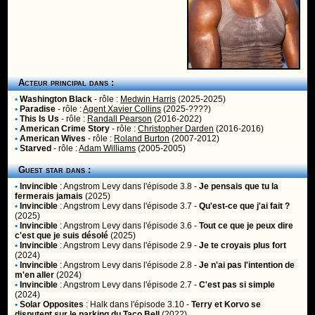
Acteur principal dans :
•
Washington Black
- rôle :
Medwin Harris
(2025-2025)
•
Paradise
- rôle :
Agent Xavier Collins
(2025-????)
•
This Is Us
- rôle :
Randall Pearson
(2016-2022)
•
American Crime Story
- rôle :
Christopher Darden
(2016-2016)
•
American Wives
- rôle :
Roland Burton
(2007-2012)
•
Starved
- rôle :
Adam Williams
(2005-2005)
Guest star dans :
•
Invincible
:
Angstrom Levy
dans l'épisode 3.8 -
Je pensais que tu la
fermerais jamais
(2025)
•
Invincible
:
Angstrom Levy
dans l'épisode 3.7 -
Qu'est-ce que j'ai fait ?
(2025)
•
Invincible
:
Angstrom Levy
dans l'épisode 3.6 -
Tout ce que je peux dire
c'est que je suis désolé
(2025)
•
Invincible
:
Angstrom Levy
dans l'épisode 2.9 -
Je te croyais plus fort
(2024)
•
Invincible
:
Angstrom Levy
dans l'épisode 2.8 -
Je n'ai pas l'intention de
m'en aller
(2024)
•
Invincible
:
Angstrom Levy
dans l'épisode 2.7 -
C'est pas si simple
(2024)
•
Solar Opposites
:
Halk
dans l'épisode 3.10 -
Terry et Korvo se
disputent sur le parking du Taco Bell
(2022)