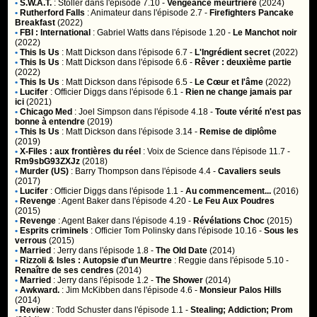
•
S.W.A.T.
:
Stoller
dans l'épisode 7.10 -
Vengeance meurtrière
(2024)
•
Rutherford Falls
:
Animateur
dans l'épisode 2.7 -
Firefighters Pancake
Breakfast
(2022)
•
FBI : International
:
Gabriel Watts
dans l'épisode 1.20 -
Le Manchot noir
(2022)
•
This Is Us
:
Matt Dickson
dans l'épisode 6.7 -
L'Ingrédient secret
(2022)
•
This Is Us
:
Matt Dickson
dans l'épisode 6.6 -
Rêver : deuxième partie
(2022)
•
This Is Us
:
Matt Dickson
dans l'épisode 6.5 -
Le Cœur et l'âme
(2022)
•
Lucifer
:
Officier Diggs
dans l'épisode 6.1 -
Rien ne change jamais par
ici
(2021)
•
Chicago Med
:
Joel Simpson
dans l'épisode 4.18 -
Toute vérité n'est pas
bonne à entendre
(2019)
•
This Is Us
:
Matt Dickson
dans l'épisode 3.14 -
Remise de diplôme
(2019)
•
X-Files : aux frontières du réel
:
Voix de Science
dans l'épisode 11.7 -
Rm9sbG93ZXJz
(2018)
•
Murder (US)
:
Barry Thompson
dans l'épisode 4.4 -
Cavaliers seuls
(2017)
•
Lucifer
:
Officier Diggs
dans l'épisode 1.1 -
Au commencement...
(2016)
•
Revenge
:
Agent Baker
dans l'épisode 4.20 -
Le Feu Aux Poudres
(2015)
•
Revenge
:
Agent Baker
dans l'épisode 4.19 -
Révélations Choc
(2015)
•
Esprits criminels
:
Officier Tom Polinsky
dans l'épisode 10.16 -
Sous les
verrous
(2015)
•
Married
:
Jerry
dans l'épisode 1.8 -
The Old Date
(2014)
•
Rizzoli & Isles : Autopsie d'un Meurtre
:
Reggie
dans l'épisode 5.10 -
Renaître de ses cendres
(2014)
•
Married
:
Jerry
dans l'épisode 1.2 -
The Shower
(2014)
•
Awkward.
:
Jim McKibben
dans l'épisode 4.6 -
Monsieur Palos Hills
(2014)
•
Review
:
Todd Schuster
dans l'épisode 1.1 -
Stealing; Addiction; Prom