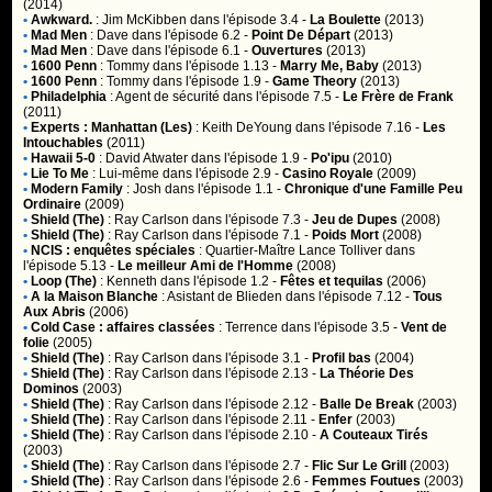
(2014)
•
Awkward.
:
Jim McKibben
dans l'épisode 3.4 -
La Boulette
(2013)
•
Mad Men
:
Dave
dans l'épisode 6.2 -
Point De Départ
(2013)
•
Mad Men
:
Dave
dans l'épisode 6.1 -
Ouvertures
(2013)
•
1600 Penn
:
Tommy
dans l'épisode 1.13 -
Marry Me, Baby
(2013)
•
1600 Penn
:
Tommy
dans l'épisode 1.9 -
Game Theory
(2013)
•
Philadelphia
:
Agent de sécurité
dans l'épisode 7.5 -
Le Frère de Frank
(2011)
•
Experts : Manhattan (Les)
:
Keith DeYoung
dans l'épisode 7.16 -
Les
Intouchables
(2011)
•
Hawaii 5-0
:
David Atwater
dans l'épisode 1.9 -
Po'ipu
(2010)
•
Lie To Me
:
Lui-même
dans l'épisode 2.9 -
Casino Royale
(2009)
•
Modern Family
:
Josh
dans l'épisode 1.1 -
Chronique d'une Famille Peu
Ordinaire
(2009)
•
Shield (The)
:
Ray Carlson
dans l'épisode 7.3 -
Jeu de Dupes
(2008)
•
Shield (The)
:
Ray Carlson
dans l'épisode 7.1 -
Poids Mort
(2008)
•
NCIS : enquêtes spéciales
:
Quartier-Maître Lance Tolliver
dans
l'épisode 5.13 -
Le meilleur Ami de l'Homme
(2008)
•
Loop (The)
:
Kenneth
dans l'épisode 1.2 -
Fêtes et tequilas
(2006)
•
A la Maison Blanche
:
Asistant de Blieden
dans l'épisode 7.12 -
Tous
Aux Abris
(2006)
•
Cold Case : affaires classées
:
Terrence
dans l'épisode 3.5 -
Vent de
folie
(2005)
•
Shield (The)
:
Ray Carlson
dans l'épisode 3.1 -
Profil bas
(2004)
•
Shield (The)
:
Ray Carlson
dans l'épisode 2.13 -
La Théorie Des
Dominos
(2003)
•
Shield (The)
:
Ray Carlson
dans l'épisode 2.12 -
Balle De Break
(2003)
•
Shield (The)
:
Ray Carlson
dans l'épisode 2.11 -
Enfer
(2003)
•
Shield (The)
:
Ray Carlson
dans l'épisode 2.10 -
A Couteaux Tirés
(2003)
•
Shield (The)
:
Ray Carlson
dans l'épisode 2.7 -
Flic Sur Le Grill
(2003)
•
Shield (The)
:
Ray Carlson
dans l'épisode 2.6 -
Femmes Foutues
(2003)