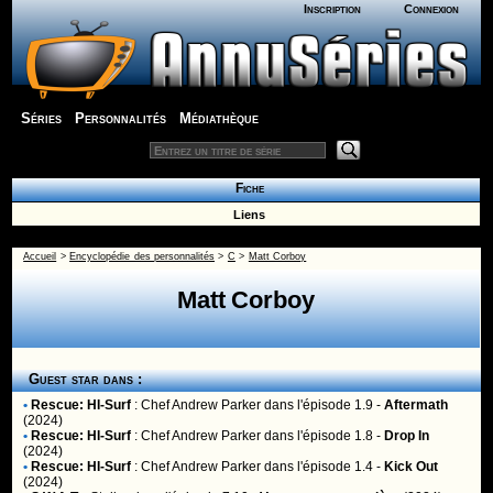
Inscription
Connexion
Séries
Personnalités
Médiathèque
Fiche
Liens
Accueil
>
Encyclopédie des personnalités
>
C
>
Matt Corboy
Matt Corboy
Guest star dans :
•
Rescue: HI-Surf
:
Chef Andrew Parker
dans l'épisode 1.9 -
Aftermath
(2024)
•
Rescue: HI-Surf
:
Chef Andrew Parker
dans l'épisode 1.8 -
Drop In
(2024)
•
Rescue: HI-Surf
:
Chef Andrew Parker
dans l'épisode 1.4 -
Kick Out
(2024)