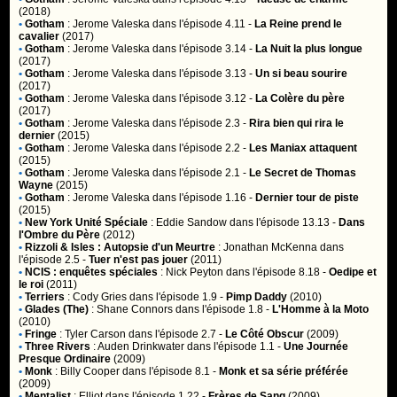
(2018)
•
Gotham
:
Jerome Valeska
dans l'épisode 4.11 -
La Reine prend le
cavalier
(2017)
•
Gotham
:
Jerome Valeska
dans l'épisode 3.14 -
La Nuit la plus longue
(2017)
•
Gotham
:
Jerome Valeska
dans l'épisode 3.13 -
Un si beau sourire
(2017)
•
Gotham
:
Jerome Valeska
dans l'épisode 3.12 -
La Colère du père
(2017)
•
Gotham
:
Jerome Valeska
dans l'épisode 2.3 -
Rira bien qui rira le
dernier
(2015)
•
Gotham
:
Jerome Valeska
dans l'épisode 2.2 -
Les Maniax attaquent
(2015)
•
Gotham
:
Jerome Valeska
dans l'épisode 2.1 -
Le Secret de Thomas
Wayne
(2015)
•
Gotham
:
Jerome Valeska
dans l'épisode 1.16 -
Dernier tour de piste
(2015)
•
New York Unité Spéciale
:
Eddie Sandow
dans l'épisode 13.13 -
Dans
l'Ombre du Père
(2012)
•
Rizzoli & Isles : Autopsie d'un Meurtre
:
Jonathan McKenna
dans
l'épisode 2.5 -
Tuer n'est pas jouer
(2011)
•
NCIS : enquêtes spéciales
:
Nick Peyton
dans l'épisode 8.18 -
Oedipe et
le roi
(2011)
•
Terriers
:
Cody Gries
dans l'épisode 1.9 -
Pimp Daddy
(2010)
•
Glades (The)
:
Shane Connors
dans l'épisode 1.8 -
L'Homme à la Moto
(2010)
•
Fringe
:
Tyler Carson
dans l'épisode 2.7 -
Le Côté Obscur
(2009)
•
Three Rivers
:
Auden Drinkwater
dans l'épisode 1.1 -
Une Journée
Presque Ordinaire
(2009)
•
Monk
:
Billy Cooper
dans l'épisode 8.1 -
Monk et sa série préférée
(2009)
•
Mentalist
:
Elliot
dans l'épisode 1.22 -
Frères de Sang
(2009)