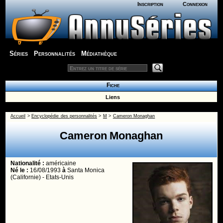
Inscription
Connexion
Séries
Personnalités
Médiathèque
Fiche
Liens
Accueil
>
Encyclopédie des personnalités
>
M
>
Cameron Monaghan
Cameron Monaghan
Nationalité :
américaine
Né le :
16/08/1993
à
Santa Monica
(Californie) - Etats-Unis