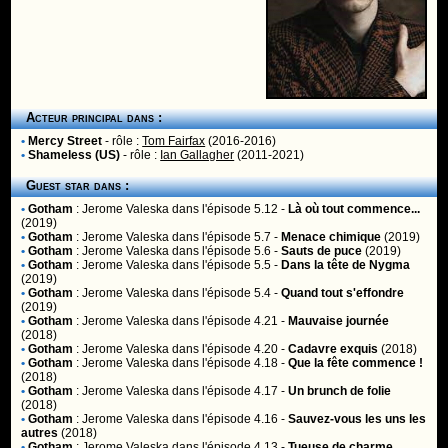
Acteur principal dans :
•
Mercy Street
- rôle :
Tom Fairfax
(2016-2016)
•
Shameless (US)
- rôle :
Ian Gallagher
(2011-2021)
Guest star dans :
•
Gotham
:
Jerome Valeska
dans l'épisode 5.12 -
Là où tout commence...
(2019)
•
Gotham
:
Jerome Valeska
dans l'épisode 5.7 -
Menace chimique
(2019)
•
Gotham
:
Jerome Valeska
dans l'épisode 5.6 -
Sauts de puce
(2019)
•
Gotham
:
Jerome Valeska
dans l'épisode 5.5 -
Dans la tête de Nygma
(2019)
•
Gotham
:
Jerome Valeska
dans l'épisode 5.4 -
Quand tout s'effondre
(2019)
•
Gotham
:
Jerome Valeska
dans l'épisode 4.21 -
Mauvaise journée
(2018)
•
Gotham
:
Jerome Valeska
dans l'épisode 4.20 -
Cadavre exquis
(2018)
•
Gotham
:
Jerome Valeska
dans l'épisode 4.18 -
Que la fête commence !
(2018)
•
Gotham
:
Jerome Valeska
dans l'épisode 4.17 -
Un brunch de folie
(2018)
•
Gotham
:
Jerome Valeska
dans l'épisode 4.16 -
Sauvez-vous les uns les
autres
(2018)
•
Gotham
:
Jerome Valeska
dans l'épisode 4.13 -
Tueuse de charme