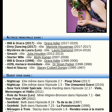
Actrice principale dans :
•
Will & Grace (2017)
- rôle :
Grace Adler
(2017-2020)
•
Dirty Dancing (2017)
- rôle :
Marjorie Houseman
(2017-2017)
•
Mystères de Laura (Les)
- rôle :
Laura Diamond
(2014-2016)
•
Smash
- rôle :
Julia Houston
(2012-2013)
•
Starter Wife
- rôle :
Molly Kagan
(2007-2008)
•
Will & Grace (1998)
- rôle :
Grace Adler
(1998-2006)
•
ADN, menace immédiate
- rôle :
Dr Sloan Parker
(1998-1998)
•
Ned et Stacey
- rôle :
Stacey Colbert Dorsey
(1995-1997)
Guest star dans :
•
Nightcap
:
Elle-même
dans l'épisode 2.7 -
Poop Show
(2017)
•
Nightcap
:
Elle-même
dans l'épisode 1.5 -
The Unwanted Guest
(2016)
•
New York Unité Spéciale
:
Alicia Harding
dans l'épisode 12.17 -
Viols,
Mensonges et Vidéo
(2011)
•
Rois du Texas (Les)
:
Mme Hilgren-Bronson
dans l'épisode 7.1 -
Get
Your Freak Off
(2002)
•
Seinfeld
:
Beth
dans l'épisode 8.19 -
Ta da ta da
(1997)
•
Seinfeld
:
Beth
dans l'épisode 7.23 -
La Pantalonnade
(1996)
•
Ménages à Trois
:
Stacey
dans l'épisode 1.9 -
Rendez-vous à la mairie