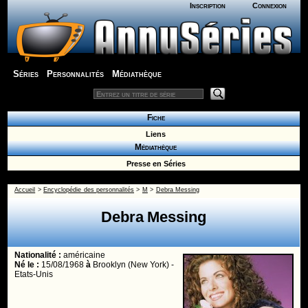
Inscription
Connexion
Séries
Personnalités
Médiathèque
Fiche
Liens
Médiathèque
Presse en Séries
Accueil
>
Encyclopédie des personnalités
>
M
>
Debra Messing
Debra Messing
Nationalité :
américaine
Né le :
15/08/1968
à
Brooklyn (New York) -
Etats-Unis