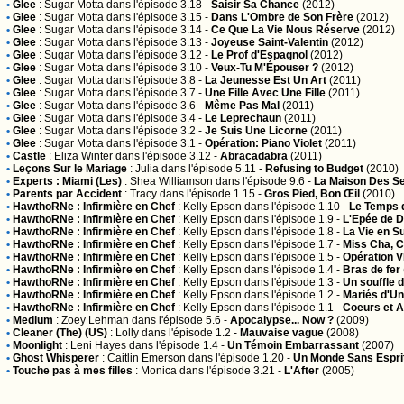
•
Glee
:
Sugar Motta
dans l'épisode 3.18 -
Saisir Sa Chance
(2012)
•
Glee
:
Sugar Motta
dans l'épisode 3.15 -
Dans L'Ombre de Son Frère
(2012)
•
Glee
:
Sugar Motta
dans l'épisode 3.14 -
Ce Que La Vie Nous Réserve
(2012)
•
Glee
:
Sugar Motta
dans l'épisode 3.13 -
Joyeuse Saint-Valentin
(2012)
•
Glee
:
Sugar Motta
dans l'épisode 3.12 -
Le Prof d'Espagnol
(2012)
•
Glee
:
Sugar Motta
dans l'épisode 3.10 -
Veux-Tu M'Épouser ?
(2012)
•
Glee
:
Sugar Motta
dans l'épisode 3.8 -
La Jeunesse Est Un Art
(2011)
•
Glee
:
Sugar Motta
dans l'épisode 3.7 -
Une Fille Avec Une Fille
(2011)
•
Glee
:
Sugar Motta
dans l'épisode 3.6 -
Même Pas Mal
(2011)
•
Glee
:
Sugar Motta
dans l'épisode 3.4 -
Le Leprechaun
(2011)
•
Glee
:
Sugar Motta
dans l'épisode 3.2 -
Je Suis Une Licorne
(2011)
•
Glee
:
Sugar Motta
dans l'épisode 3.1 -
Opération: Piano Violet
(2011)
•
Castle
:
Eliza Winter
dans l'épisode 3.12 -
Abracadabra
(2011)
•
Leçons Sur le Mariage
:
Julia
dans l'épisode 5.11 -
Refusing to Budget
(2010)
•
Experts : Miami (Les)
:
Shea Williamson
dans l'épisode 9.6 -
La Maison Des S
•
Parents par Accident
:
Tracy
dans l'épisode 1.15 -
Gros Pied, Bon Œil
(2010)
•
HawthoRNe : Infirmière en Chef
:
Kelly Epson
dans l'épisode 1.10 -
Le Temps 
•
HawthoRNe : Infirmière en Chef
:
Kelly Epson
dans l'épisode 1.9 -
L'Epée de 
•
HawthoRNe : Infirmière en Chef
:
Kelly Epson
dans l'épisode 1.8 -
La Vie en S
•
HawthoRNe : Infirmière en Chef
:
Kelly Epson
dans l'épisode 1.7 -
Miss Cha, C
•
HawthoRNe : Infirmière en Chef
:
Kelly Epson
dans l'épisode 1.5 -
Opération V
•
HawthoRNe : Infirmière en Chef
:
Kelly Epson
dans l'épisode 1.4 -
Bras de fer
•
HawthoRNe : Infirmière en Chef
:
Kelly Epson
dans l'épisode 1.3 -
Un souffle d
•
HawthoRNe : Infirmière en Chef
:
Kelly Epson
dans l'épisode 1.2 -
Mariés d'Un
•
HawthoRNe : Infirmière en Chef
:
Kelly Epson
dans l'épisode 1.1 -
Coeurs et 
•
Medium
:
Zoey Lehman
dans l'épisode 5.6 -
Apocalypse... Now ?
(2009)
•
Cleaner (The) (US)
:
Lolly
dans l'épisode 1.2 -
Mauvaise vague
(2008)
•
Moonlight
:
Leni Hayes
dans l'épisode 1.4 -
Un Témoin Embarrassant
(2007)
•
Ghost Whisperer
:
Caitlin Emerson
dans l'épisode 1.20 -
Un Monde Sans Espri
•
Touche pas à mes filles
:
Monica
dans l'épisode 3.21 -
L'After
(2005)