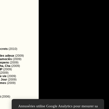
ecrets
(2010)
des adieux
(2009)
Damoclès
(2009)
uspens
(2009)
ha, Cha
(2009)
IP
(2009)
(2009)
e vie
(2009)
 Jour
(2009)
Ames
(2009)
t
(2006)
Annuséries utilise Google Analytics pour mesurer sa