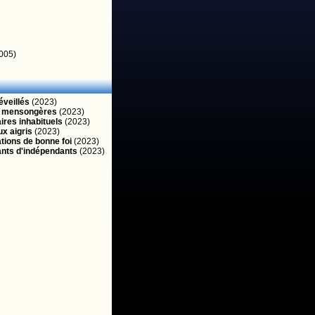
005)
veillés
(2023)
s mensongères
(2023)
ires inhabituels
(2023)
x aigris
(2023)
tions de bonne foi
(2023)
nts d'indépendants
(2023)