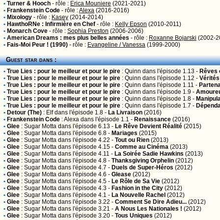
•
Turner & Hooch
- rôle :
Erica Mouniere
(2021-2021)
•
Frankenstein Code
- rôle :
Alexa
(2016-2016)
•
Mixology
- rôle :
Kasey
(2014-2014)
•
HawthoRNe : Infirmière en Chef
- rôle :
Kelly Epson
(2010-2011)
•
Monarch Cove
- rôle :
Sophia Preston
(2006-2006)
•
American Dreams : mes plus belles années
- rôle :
Roxanne Bojarski
(2002-2
•
Fais-Moi Peur ! (1990)
- rôle :
Evangeline / Vanessa
(1999-2000)
Guest star dans :
•
True Lies : pour le meilleur et pour le pire
:
Quinn
dans l'épisode 1.13 -
Rêves é
•
True Lies : pour le meilleur et pour le pire
:
Quinn
dans l'épisode 1.12 -
Vérité
•
True Lies : pour le meilleur et pour le pire
:
Quinn
dans l'épisode 1.11 -
Partena
•
True Lies : pour le meilleur et pour le pire
:
Quinn
dans l'épisode 1.9 -
Amoureu
•
True Lies : pour le meilleur et pour le pire
:
Quinn
dans l'épisode 1.8 -
Manipula
•
True Lies : pour le meilleur et pour le pire
:
Quinn
dans l'épisode 1.7 -
Dépenda
•
Detour (The)
:
Elf
dans l'épisode 1.8 -
La Livraison
(2016)
•
Frankenstein Code
:
Alexa
dans l'épisode 1.1 -
Renaissance
(2016)
•
Glee
:
Sugar Motta
dans l'épisode 6.13 -
Le Rêve Devient Réalité
(2015)
•
Glee
:
Sugar Motta
dans l'épisode 6.8 -
Mariages
(2015)
•
Glee
:
Sugar Motta
dans l'épisode 4.22 -
Tout ou Rien
(2013)
•
Glee
:
Sugar Motta
dans l'épisode 4.15 -
Comme au Cinéma
(2013)
•
Glee
:
Sugar Motta
dans l'épisode 4.11 -
La Soirée Sadie Hawkins
(2013)
•
Glee
:
Sugar Motta
dans l'épisode 4.8 -
Thanksgiving Orphelin
(2012)
•
Glee
:
Sugar Motta
dans l'épisode 4.7 -
Duels de Super-Héros
(2012)
•
Glee
:
Sugar Motta
dans l'épisode 4.6 -
Glease
(2012)
•
Glee
:
Sugar Motta
dans l'épisode 4.5 -
Le Rôle de Sa Vie
(2012)
•
Glee
:
Sugar Motta
dans l'épisode 4.3 -
Fashion in the City
(2012)
•
Glee
:
Sugar Motta
dans l'épisode 4.1 -
La Nouvelle Rachel
(2012)
•
Glee
:
Sugar Motta
dans l'épisode 3.22 -
Comment Se Dire Adieu...
(2012)
•
Glee
:
Sugar Motta
dans l'épisode 3.21 -
A Nous Les Nationales !
(2012)
•
Glee
:
Sugar Motta
dans l'épisode 3.20 -
Tous Uniques
(2012)