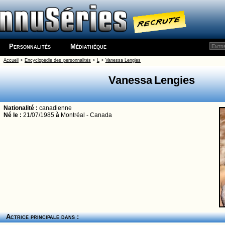
Personnalités
Médiathèque
Accueil
>
Encyclopédie des personnalités
>
L
>
Vanessa Lengies
Vanessa Lengies
Nationalité :
canadienne
Né le :
21/07/1985
à
Montréal - Canada
Actrice principale dans :