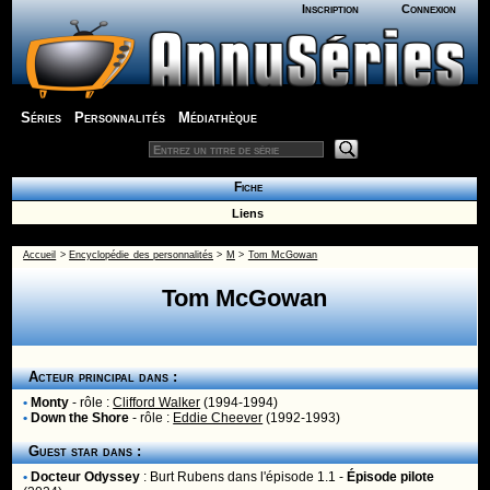
Inscription
Connexion
Séries
Personnalités
Médiathèque
Fiche
Liens
Accueil
>
Encyclopédie des personnalités
>
M
>
Tom McGowan
Tom McGowan
Acteur principal dans :
•
Monty
- rôle :
Clifford Walker
(1994-1994)
•
Down the Shore
- rôle :
Eddie Cheever
(1992-1993)
Guest star dans :
•
Docteur Odyssey
:
Burt Rubens
dans l'épisode 1.1 -
Épisode pilote