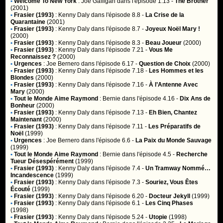
•
Welcome To New York
:
Joe Gaffigan
dans l'épisode 1.13 -
The Brother
(2001)
•
Frasier (1993)
:
Kenny Daly
dans l'épisode 8.8 -
La Crise de la
Quarantaine
(2001)
•
Frasier (1993)
:
Kenny Daly
dans l'épisode 8.7 -
Joyeux Noël Mary !
(2000)
•
Frasier (1993)
:
Kenny Daly
dans l'épisode 8.3 -
Beau Joueur
(2000)
•
Frasier (1993)
:
Kenny Daly
dans l'épisode 7.21 -
Vous Me
Reconnaissez ?
(2000)
•
Urgences
:
Joe Bernero
dans l'épisode 6.17 -
Question de Choix
(2000)
•
Frasier (1993)
:
Kenny Daly
dans l'épisode 7.18 -
Les Hommes et les
Blondes
(2000)
•
Frasier (1993)
:
Kenny Daly
dans l'épisode 7.16 -
À l’Antenne Avec
Mary
(2000)
•
Tout le Monde Aime Raymond
:
Bernie
dans l'épisode 4.16 -
Dix Ans de
Bonheur
(2000)
•
Frasier (1993)
:
Kenny Daly
dans l'épisode 7.13 -
Eh Bien, Chantez
Maintenant
(2000)
•
Frasier (1993)
:
Kenny Daly
dans l'épisode 7.11 -
Les Préparatifs de
Noël
(1999)
•
Urgences
:
Joe Bernero
dans l'épisode 6.6 -
La Paix du Monde Sauvage
(1999)
•
Tout le Monde Aime Raymond
:
Bernie
dans l'épisode 4.5 -
Recherche
Tueur Désespérément
(1999)
•
Frasier (1993)
:
Kenny Daly
dans l'épisode 7.4 -
Un Tramway Nommé…
Incandescence
(1999)
•
Frasier (1993)
:
Kenny Daly
dans l'épisode 7.3 -
Souriez, Vous Êtes
Écouté
(1999)
•
Frasier (1993)
:
Kenny Daly
dans l'épisode 6.20 -
Docteur Jekyll
(1999)
•
Frasier (1993)
:
Kenny Daly
dans l'épisode 6.1 -
Les Cinq Phases
(1998)
•
Frasier (1993)
:
Kenny Daly
dans l'épisode 5.24 -
Utopie
(1998)