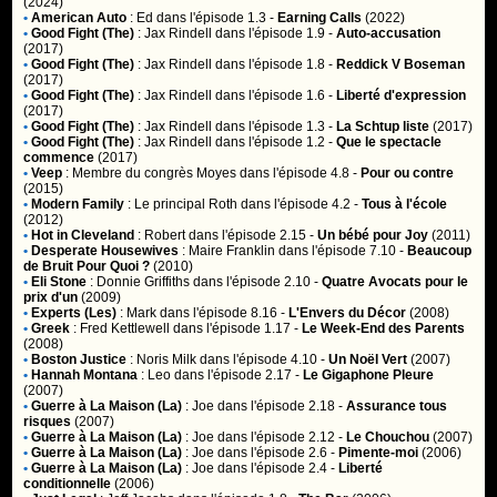
(2024)
•
American Auto
:
Ed
dans l'épisode 1.3 -
Earning Calls
(2022)
•
Good Fight (The)
:
Jax Rindell
dans l'épisode 1.9 -
Auto-accusation
(2017)
•
Good Fight (The)
:
Jax Rindell
dans l'épisode 1.8 -
Reddick V Boseman
(2017)
•
Good Fight (The)
:
Jax Rindell
dans l'épisode 1.6 -
Liberté d'expression
(2017)
•
Good Fight (The)
:
Jax Rindell
dans l'épisode 1.3 -
La Schtup liste
(2017)
•
Good Fight (The)
:
Jax Rindell
dans l'épisode 1.2 -
Que le spectacle
commence
(2017)
•
Veep
:
Membre du congrès Moyes
dans l'épisode 4.8 -
Pour ou contre
(2015)
•
Modern Family
:
Le principal Roth
dans l'épisode 4.2 -
Tous à l'école
(2012)
•
Hot in Cleveland
:
Robert
dans l'épisode 2.15 -
Un bébé pour Joy
(2011)
•
Desperate Housewives
:
Maire Franklin
dans l'épisode 7.10 -
Beaucoup
de Bruit Pour Quoi ?
(2010)
•
Eli Stone
:
Donnie Griffiths
dans l'épisode 2.10 -
Quatre Avocats pour le
prix d'un
(2009)
•
Experts (Les)
:
Mark
dans l'épisode 8.16 -
L'Envers du Décor
(2008)
•
Greek
:
Fred Kettlewell
dans l'épisode 1.17 -
Le Week-End des Parents
(2008)
•
Boston Justice
:
Noris Milk
dans l'épisode 4.10 -
Un Noël Vert
(2007)
•
Hannah Montana
:
Leo
dans l'épisode 2.17 -
Le Gigaphone Pleure
(2007)
•
Guerre à La Maison (La)
:
Joe
dans l'épisode 2.18 -
Assurance tous
risques
(2007)
•
Guerre à La Maison (La)
:
Joe
dans l'épisode 2.12 -
Le Chouchou
(2007)
•
Guerre à La Maison (La)
:
Joe
dans l'épisode 2.6 -
Pimente-moi
(2006)
•
Guerre à La Maison (La)
:
Joe
dans l'épisode 2.4 -
Liberté
conditionnelle
(2006)