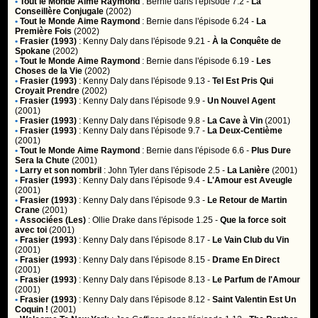
•
Tout le Monde Aime Raymond
:
Bernie
dans l'épisode 7.2 -
La
Conseillère Conjugale
(2002)
•
Tout le Monde Aime Raymond
:
Bernie
dans l'épisode 6.24 -
La
Première Fois
(2002)
•
Frasier (1993)
:
Kenny Daly
dans l'épisode 9.21 -
À la Conquête de
Spokane
(2002)
•
Tout le Monde Aime Raymond
:
Bernie
dans l'épisode 6.19 -
Les
Choses de la Vie
(2002)
•
Frasier (1993)
:
Kenny Daly
dans l'épisode 9.13 -
Tel Est Pris Qui
Croyait Prendre
(2002)
•
Frasier (1993)
:
Kenny Daly
dans l'épisode 9.9 -
Un Nouvel Agent
(2001)
•
Frasier (1993)
:
Kenny Daly
dans l'épisode 9.8 -
La Cave à Vin
(2001)
•
Frasier (1993)
:
Kenny Daly
dans l'épisode 9.7 -
La Deux-Centième
(2001)
•
Tout le Monde Aime Raymond
:
Bernie
dans l'épisode 6.6 -
Plus Dure
Sera la Chute
(2001)
•
Larry et son nombril
:
John Tyler
dans l'épisode 2.5 -
La Lanière
(2001)
•
Frasier (1993)
:
Kenny Daly
dans l'épisode 9.4 -
L'Amour est Aveugle
(2001)
•
Frasier (1993)
:
Kenny Daly
dans l'épisode 9.3 -
Le Retour de Martin
Crane
(2001)
•
Associées (Les)
:
Ollie Drake
dans l'épisode 1.25 -
Que la force soit
avec toi
(2001)
•
Frasier (1993)
:
Kenny Daly
dans l'épisode 8.17 -
Le Vain Club du Vin
(2001)
•
Frasier (1993)
:
Kenny Daly
dans l'épisode 8.15 -
Drame En Direct
(2001)
•
Frasier (1993)
:
Kenny Daly
dans l'épisode 8.13 -
Le Parfum de l'Amour
(2001)
•
Frasier (1993)
:
Kenny Daly
dans l'épisode 8.12 -
Saint Valentin Est Un
Coquin !
(2001)