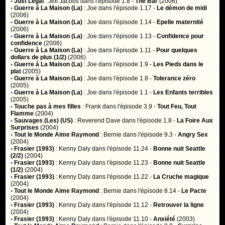
•
Just Legal
:
Jeff Jacobs
dans l'épisode 1.8 -
The Bar
(2006)
•
Guerre à La Maison (La)
:
Joe
dans l'épisode 1.17 -
Le démon de midi
(2006)
•
Guerre à La Maison (La)
:
Joe
dans l'épisode 1.14 -
Epelle maternité
(2006)
•
Guerre à La Maison (La)
:
Joe
dans l'épisode 1.13 -
Confidence pour
confidence
(2006)
•
Guerre à La Maison (La)
:
Joe
dans l'épisode 1.11 -
Pour quelques
dollars de plus (1/2)
(2006)
•
Guerre à La Maison (La)
:
Joe
dans l'épisode 1.9 -
Les Pieds dans le
plat
(2005)
•
Guerre à La Maison (La)
:
Joe
dans l'épisode 1.8 -
Tolerance zéro
(2005)
•
Guerre à La Maison (La)
:
Joe
dans l'épisode 1.1 -
Les Enfants terribles
(2005)
•
Touche pas à mes filles
:
Frank
dans l'épisode 3.9 -
Tout Feu, Tout
Flamme
(2004)
•
Sauvages (Les) (US)
:
Reverend Dave
dans l'épisode 1.8 -
La Foire Aux
Surprises
(2004)
•
Tout le Monde Aime Raymond
:
Bernie
dans l'épisode 9.3 -
Angry Sex
(2004)
•
Frasier (1993)
:
Kenny Daly
dans l'épisode 11.24 -
Bonne nuit Seattle
(2/2)
(2004)
•
Frasier (1993)
:
Kenny Daly
dans l'épisode 11.23 -
Bonne nuit Seattle
(1/2)
(2004)
•
Frasier (1993)
:
Kenny Daly
dans l'épisode 11.22 -
La Cruche magique
(2004)
•
Tout le Monde Aime Raymond
:
Bernie
dans l'épisode 8.14 -
Le Pacte
(2004)
•
Frasier (1993)
:
Kenny Daly
dans l'épisode 11.12 -
Retrouver la ligne
(2004)
•
Frasier (1993)
:
Kenny Daly
dans l'épisode 11.10 -
Anxiété
(2003)