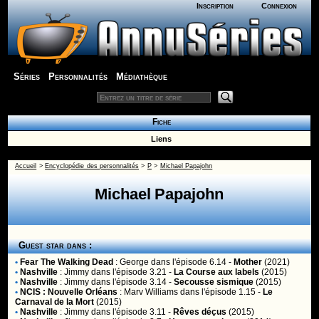
Inscription
Connexion
Séries
Personnalités
Médiathèque
Fiche
Liens
Accueil
>
Encyclopédie des personnalités
>
P
>
Michael Papajohn
Michael Papajohn
Guest star dans :
•
Fear The Walking Dead
:
George
dans l'épisode 6.14 -
Mother
(2021)
•
Nashville
:
Jimmy
dans l'épisode 3.21 -
La Course aux labels
(2015)
•
Nashville
:
Jimmy
dans l'épisode 3.14 -
Secousse sismique
(2015)
•
NCIS : Nouvelle Orléans
:
Marv Williams
dans l'épisode 1.15 -
Le
Carnaval de la Mort
(2015)
•
Nashville
:
Jimmy
dans l'épisode 3.11 -
Rêves déçus
(2015)