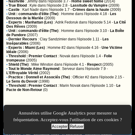
•
Nashville
:
Jimmy
dans l'épisode 3.7 -
Home sweet home
(2014)
•
True Blood
:
Kyle
dans l'épisode 2.8 -
Lassitude du Vampire
(2009)
•
Castle
:
Karl Nadir
dans l'épisode 1.7 -
Crimes dans la haute
(2009)
•
Unit : commando d'élite (The)
:
Homme
dans l'épisode 4.18 -
Les
Dessous de la Mariée
(2009)
•
Experts : Manhattan (Les)
:
Adrik Fedoruk
dans l'épisode 5.14 -
La Cité
Des Rêves
(2009)
•
Unit : commando d'élite (The)
:
Homme
dans l'épisode 3.10 -
La Boîte
de Pandore
(2007)
•
Dernier Recours
:
Clay Sandzimier
dans l'épisode 1.11 -
Les
Inséparables
(2006)
•
Experts : Miami (Les)
:
Homme #2
dans l'épisode 4.16 -
Une Victime
Idéale
(2006)
•
Threshold : Premier Contact
:
Novak
dans l'épisode 1.4 -
Folie
trompeuse
(2005)
•
Shield (The)
:
Mike Winston
dans l'épisode 4.1 -
Respect
(2005)
•
Tout le Monde Aime Raymond
:
Serveur
dans l'épisode 7.9 -
L'Effroyable Vérité
(2002)
•
Practice : Donnell et Associés (The)
:
Officier #2
dans l'épisode 2.15 -
Le Sens du Devoir
(1998)
•
Threshold : Premier Contact
:
Marin Novak
dans l'épisode 1.10 -
Le
Pacte de Non-Retour
(0)
Membres
Annuséries utilise Google Analytics pour mesurer sa
Vous ne pouvez pas accéder aux fonctionnalités réservées aux
membres car vous n'êtes pas
inscrit
ou
identifié
.
fréquentation. Acceptez-vous l'utilisation de ces cookies ?
Accepter
Refuser
A Propos
-
Plan
-
Contactez-nous
-
A-Suivre.org
-
Mentions légales
-