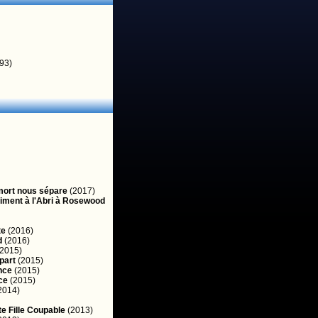
93)
mort nous sépare
(2017)
iment à l'Abri à Rosewood
te
(2016)
d
(2016)
2015)
part
(2015)
nce
(2015)
ce
(2015)
2014)
te Fille Coupable
(2013)