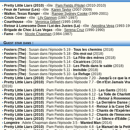
•
Pretty Little Liars (2010)
- rôle :
Pam Fields (Pilote)
(2010-2010)
•
Feux de l'amour (Les)
- rôle :
Karen Taylor
(2007-2009)
•
Walker, Texas Ranger
- rôle :
Ranger Sydney Cooke
(1999-2001)
•
Crisis Center
- rôle :
Lily Gannon
(1997-1997)
•
Courthouse
- rôle :
Veronica Gilbert
(1995-1995)
•
Retour à Lonesome Dove / Loi des Justes (La)
- rôle :
Agostina Vega
(1993-19
•
Brigade de Choc à Las Vegas
- rôle :
Serena Cruz
(1990-1990)
•
Fame
- rôle :
Nicole Chapman
(1984-1987)
Guest star dans :
•
Fosters (The)
:
Susan
dans l'épisode 5.19 -
Tous les chemins
(2018)
•
Fosters (The)
:
Susan
dans l'épisode 5.18 -
Dis-moi oui
(2018)
•
Fosters (The)
:
Susan
dans l'épisode 5.15 -
La Fête des mères
(2018)
•
Fosters (The)
:
Susan
dans l'épisode 5.14 -
Cicatrices
(2018)
•
Fosters (The)
:
Susan
dans l'épisode 5.13 -
Les Pieds dans le sable
(2018)
•
Fosters (The)
:
Susan
dans l'épisode 5.11 -
Invisible
(2018)
•
Fosters (The)
:
Susan
dans l'épisode 5.10 -
Le Refuge
(2018)
•
Pretty Little Liars (2010)
:
Pam Fields
dans l'épisode 7.20 -
Jusqu'à ce que la 
•
Pretty Little Liars (2010)
:
Pam Fields
dans l'épisode 7.7 -
On n'Est Jamais Vra
(2016)
•
Pretty Little Liars (2010)
:
Pam Fields
dans l'épisode 6.13 -
Les Gants
(2016)
•
Pretty Little Liars (2010)
:
Pam Fields
dans l'épisode 6.12 -
La Toile de Charlot
•
Pretty Little Liars (2010)
:
Pam Fields
dans l'épisode 6.11 -
Retour à Rosewoo
•
Pretty Little Liars (2010)
:
Pam Fields
dans l'épisode 6.9 -
La Dernière Danse
(
•
Pretty Little Liars (2010)
:
Pam Fields
dans l'épisode 6.4 -
Retour à la Case Dé
•
Pretty Little Liars (2010)
:
Pam Fields
dans l'épisode 6.3 -
Chants de l'Expérie
•
Pretty Little Liars (2010)
:
Pam Fields
dans l'épisode 6.2 -
Chants de l'Innocen
•
Pretty Little Liars (2010)
:
Pam Fields
dans l'épisode 5.7 -
Le Silence d'Eddie
(
•
Longmire
:
Adele Chapman
dans l'épisode 3.5 -
Wanted Man
(2014)
•
Pretty Little Liars (2010)
:
Pam Fields
dans l'épisode 4.8 -
Le Manuel de la Peti