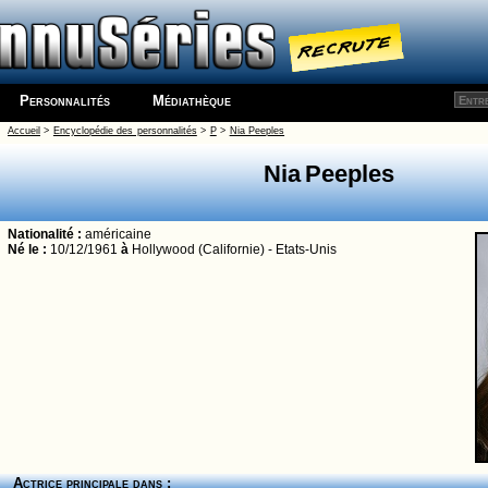
Personnalités
Médiathèque
Accueil
>
Encyclopédie des personnalités
>
P
>
Nia Peeples
Nia Peeples
Nationalité :
américaine
Né le :
10/12/1961
à
Hollywood (Californie) - Etats-Unis
Actrice principale dans :