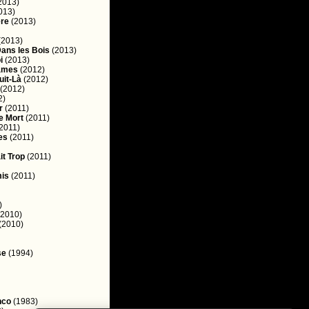
2013)
013)
ère
(2013)
(2013)
ans les Bois
(2013)
i
(2013)
Dames
(2012)
uit-Là
(2012)
(2012)
2)
r
(2011)
e Mort
(2011)
2011)
es
(2011)
it Trop
(2011)
mis
(2011)
)
2010)
(2010)
se
(1994)
nco
(1983)