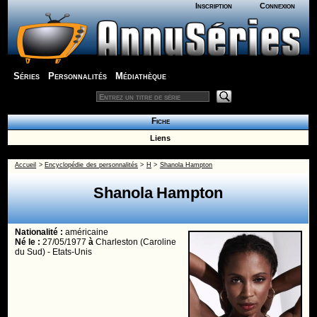
Inscription
Connexion
Séries
Personnalités
Médiathèque
Fiche
Liens
Accueil
>
Encyclopédie des personnalités
>
H
>
Shanola Hampton
Shanola Hampton
Nationalité :
américaine
Né le :
27/05/1977
à
Charleston (Caroline
du Sud) - Etats-Unis