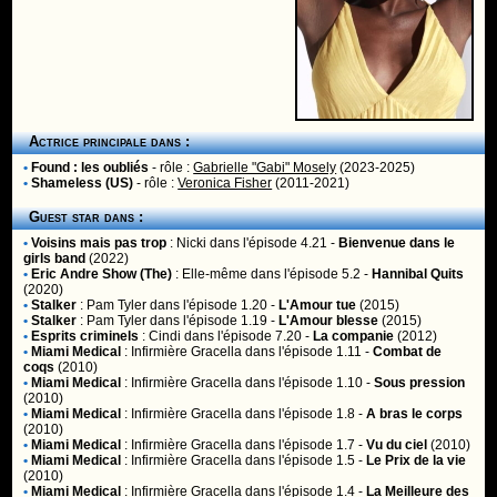
Actrice principale dans :
•
Found : les oubliés
- rôle :
Gabrielle "Gabi" Mosely
(2023-2025)
•
Shameless (US)
- rôle :
Veronica Fisher
(2011-2021)
Guest star dans :
•
Voisins mais pas trop
:
Nicki
dans l'épisode 4.21 -
Bienvenue dans le
girls band
(2022)
•
Eric Andre Show (The)
:
Elle-même
dans l'épisode 5.2 -
Hannibal Quits
(2020)
•
Stalker
:
Pam Tyler
dans l'épisode 1.20 -
L'Amour tue
(2015)
•
Stalker
:
Pam Tyler
dans l'épisode 1.19 -
L'Amour blesse
(2015)
•
Esprits criminels
:
Cindi
dans l'épisode 7.20 -
La companie
(2012)
•
Miami Medical
:
Infirmière Gracella
dans l'épisode 1.11 -
Combat de
coqs
(2010)
•
Miami Medical
:
Infirmière Gracella
dans l'épisode 1.10 -
Sous pression
(2010)
•
Miami Medical
:
Infirmière Gracella
dans l'épisode 1.8 -
A bras le corps
(2010)
•
Miami Medical
:
Infirmière Gracella
dans l'épisode 1.7 -
Vu du ciel
(2010)
•
Miami Medical
:
Infirmière Gracella
dans l'épisode 1.5 -
Le Prix de la vie
(2010)
•
Miami Medical
:
Infirmière Gracella
dans l'épisode 1.4 -
La Meilleure des