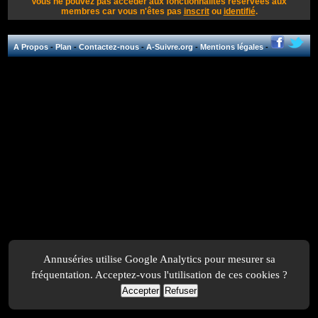
Vous ne pouvez pas accéder aux fonctionnalités réservées aux
membres car vous n'êtes pas
inscrit
ou
identifié
.
A Propos
-
Plan
-
Contactez-nous
-
A-Suivre.org
-
Mentions légales
-
Annuséries utilise Google Analytics pour mesurer sa
fréquentation. Acceptez-vous l'utilisation de ces cookies ?
Accepter
Refuser