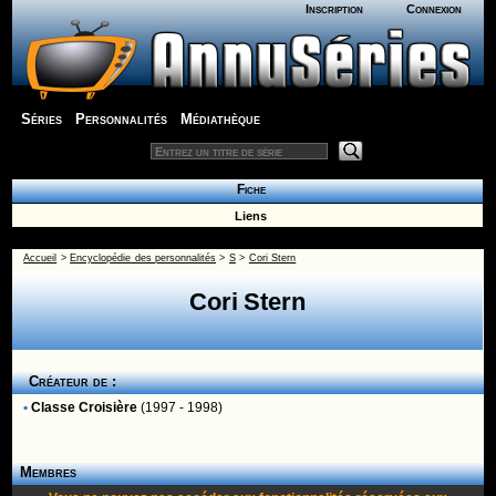
Inscription
Connexion
Séries
Personnalités
Médiathèque
Fiche
Liens
Accueil
>
Encyclopédie des personnalités
>
S
>
Cori Stern
Cori Stern
Créateur de :
•
Classe Croisière
(1997 - 1998)
Membres