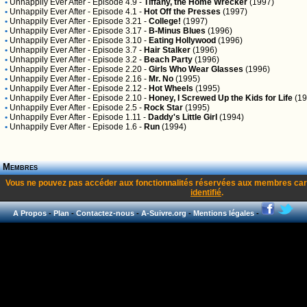
•
Unhappily Ever After
- Episode 4.9 -
Tiffany, the Home Wrecker
(1997)
•
Unhappily Ever After
- Episode 4.1 -
Hot Off the Presses
(1997)
•
Unhappily Ever After
- Episode 3.21 -
College!
(1997)
•
Unhappily Ever After
- Episode 3.17 -
B-Minus Blues
(1996)
•
Unhappily Ever After
- Episode 3.10 -
Eating Hollywood
(1996)
•
Unhappily Ever After
- Episode 3.7 -
Hair Stalker
(1996)
•
Unhappily Ever After
- Episode 3.2 -
Beach Party
(1996)
•
Unhappily Ever After
- Episode 2.20 -
Girls Who Wear Glasses
(1996)
•
Unhappily Ever After
- Episode 2.16 -
Mr. No
(1995)
•
Unhappily Ever After
- Episode 2.12 -
Hot Wheels
(1995)
•
Unhappily Ever After
- Episode 2.10 -
Honey, I Screwed Up the Kids for Life
(19
•
Unhappily Ever After
- Episode 2.5 -
Rock Star
(1995)
•
Unhappily Ever After
- Episode 1.11 -
Daddy's Little Girl
(1994)
•
Unhappily Ever After
- Episode 1.6 -
Run
(1994)
Membres
Vous ne pouvez pas accéder aux fonctionnalités réservées aux membres car
identifié
.
A Propos
-
Plan
-
Contactez-nous
-
A-Suivre.org
-
Mentions légales
-