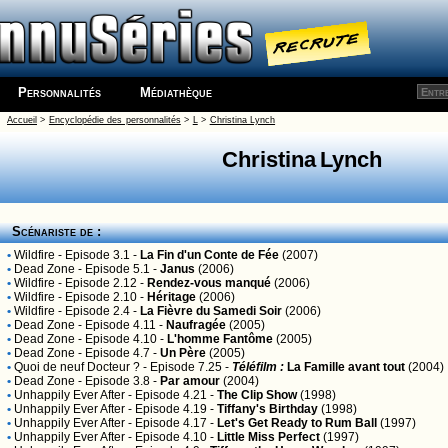
Personnalités
Médiathèque
Accueil
>
Encyclopédie des personnalités
>
L
>
Christina Lynch
Christina Lynch
Scénariste de :
•
Wildfire
- Episode 3.1 -
La Fin d'un Conte de Fée
(2007)
•
Dead Zone
- Episode 5.1 -
Janus
(2006)
•
Wildfire
- Episode 2.12 -
Rendez-vous manqué
(2006)
•
Wildfire
- Episode 2.10 -
Héritage
(2006)
•
Wildfire
- Episode 2.4 -
La Fièvre du Samedi Soir
(2006)
•
Dead Zone
- Episode 4.11 -
Naufragée
(2005)
•
Dead Zone
- Episode 4.10 -
L'homme Fantôme
(2005)
•
Dead Zone
- Episode 4.7 -
Un Père
(2005)
•
Quoi de neuf Docteur ?
- Episode 7.25 -
Téléfilm :
La Famille avant tout
(2004)
•
Dead Zone
- Episode 3.8 -
Par amour
(2004)
•
Unhappily Ever After
- Episode 4.21 -
The Clip Show
(1998)
•
Unhappily Ever After
- Episode 4.19 -
Tiffany's Birthday
(1998)
•
Unhappily Ever After
- Episode 4.17 -
Let's Get Ready to Rum Ball
(1997)
•
Unhappily Ever After
- Episode 4.10 -
Little Miss Perfect
(1997)