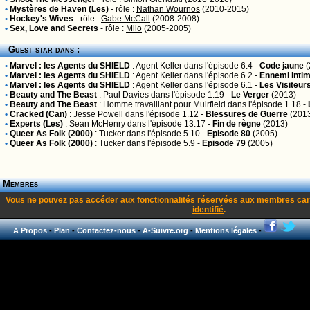
•
Mystères de Haven (Les)
- rôle :
Nathan Wournos
(2010-2015)
•
Hockey's Wives
- rôle :
Gabe McCall
(2008-2008)
•
Sex, Love and Secrets
- rôle :
Milo
(2005-2005)
Guest star dans :
•
Marvel : les Agents du SHIELD
:
Agent Keller
dans l'épisode 6.4 -
Code jaune
(
•
Marvel : les Agents du SHIELD
:
Agent Keller
dans l'épisode 6.2 -
Ennemi inti
•
Marvel : les Agents du SHIELD
:
Agent Keller
dans l'épisode 6.1 -
Les Visiteur
•
Beauty and The Beast
:
Paul Davies
dans l'épisode 1.19 -
Le Verger
(2013)
•
Beauty and The Beast
:
Homme travaillant pour Muirfield
dans l'épisode 1.18 -
•
Cracked (Can)
:
Jesse Powell
dans l'épisode 1.12 -
Blessures de Guerre
(201
•
Experts (Les)
:
Sean McHenry
dans l'épisode 13.17 -
Fin de règne
(2013)
•
Queer As Folk (2000)
:
Tucker
dans l'épisode 5.10 -
Episode 80
(2005)
•
Queer As Folk (2000)
:
Tucker
dans l'épisode 5.9 -
Episode 79
(2005)
Membres
Vous ne pouvez pas accéder aux fonctionnalités réservées aux membres car
identifié
.
A Propos
-
Plan
-
Contactez-nous
-
A-Suivre.org
-
Mentions légales
-