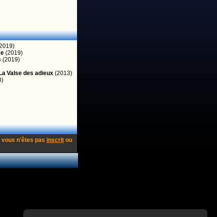
2019)
me
(2019)
s
(2019)
La Valse des adieux
(2013)
3)
 vous n'êtes pas
inscrit
ou