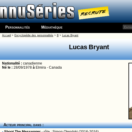
Personnalités
Médiathèque
Accueil
>
Encyclopédie des personnalités
>
B
>
Lucas Bryant
Lucas Bryant
Nationalité :
canadienne
Né le :
28/09/1978
à
Elmira - Canada
Acteur principal dans :
•
Shoot The Messenger
- rôle :
Simon Olendski
(2016-2016)