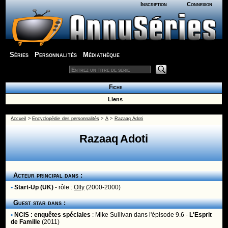
Inscription
Connexion
Séries
Personnalités
Médiathèque
Fiche
Liens
Accueil
>
Encyclopédie des personnalités
>
A
>
Razaaq Adoti
Razaaq Adoti
Acteur principal dans :
•
Start-Up (UK)
- rôle :
Olly
(2000-2000)
Guest star dans :
•
NCIS : enquêtes spéciales
:
Mike Sullivan
dans l'épisode 9.6 -
L'Esprit
de Famille
(2011)