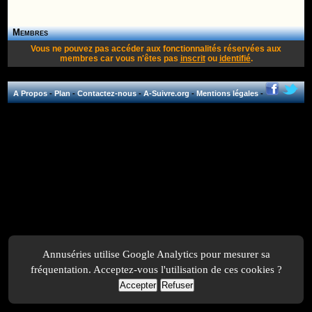
Membres
Vous ne pouvez pas accéder aux fonctionnalités réservées aux
membres car vous n'êtes pas
inscrit
ou
identifié
.
A Propos
-
Plan
-
Contactez-nous
-
A-Suivre.org
-
Mentions légales
-
Annuséries utilise Google Analytics pour mesurer sa
fréquentation. Acceptez-vous l'utilisation de ces cookies ?
Accepter
Refuser