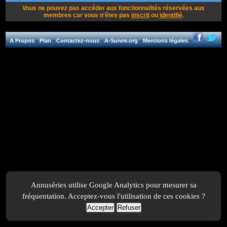
Vous ne pouvez pas accéder aux fonctionnalités réservées aux
membres car vous n'êtes pas
inscrit
ou
identifié
.
A Propos
-
Plan
-
Contactez-nous
-
A-Suivre.org
-
Mentions légales
-
Annuséries utilise Google Analytics pour mesurer sa
fréquentation. Acceptez-vous l'utilisation de ces cookies ?
Accepter
Refuser