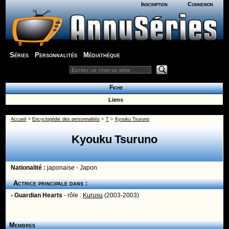
Inscription
Connexion
Séries
Personnalités
Médiathèque
Fiche
Liens
Accueil
>
Encyclopédie des personnalités
>
T
>
Kyouku Tsuruno
Kyouku Tsuruno
Nationalité :
japonaise - Japon
Actrice principale dans :
•
Guardian Hearts
- rôle :
Kurusu
(2003-2003)
Membres