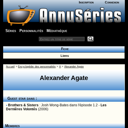
Inscription
Connexion
Séries
Personnalités
Médiathèque
Fiche
Liens
Accueil
>
Encyclopédie des personnalités
>
A
>
Alexander Agate
Alexander Agate
Guest star dans :
•
Brothers & Sisters
:
Josh Wong-Bates
dans l'épisode 1.2 -
Les
Dernières Volontés
(2006)
Membres