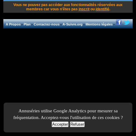
Vous ne pouvez pas accéder aux fonctionnalités réservées aux
membres car vous n'êtes pas
inscrit
ou
identifié
.
A Propos
-
Plan
-
Contactez-nous
-
A-Suivre.org
-
Mentions légales
-
Annuséries utilise Google Analytics pour mesurer sa
fréquentation. Acceptez-vous l'utilisation de ces cookies ?
Accepter
Refuser