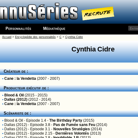
Personnalités
Médiathèque
Accueil
>
Encyclopédie des personnalités
>
C
>
Cynthia Cidre
Cynthia Cidre
Créateur de :
•
Cane : la Vendetta
(2007 - 2007)
Producteur exécutif de :
•
Blood & Oil
(2015 - 2015)
•
Dallas (2012)
(2012 - 2014)
•
Cane : la Vendetta
(2007 - 2007)
Scénariste de :
•
Blood & Oil
- Episode 1.4 -
The Birthday Party
(2015)
•
Dallas (2012)
- Episode 3.8 -
Pas de Fumée sans Feu
(2014)
•
Dallas (2012)
- Episode 3.1 -
Nouvelles Stratégies
(2014)
•
Dallas (2012)
- Episode 2.15 -
Dernières Volontés
(2013)
•
Dallas (2012)
- Episode 2.8 -
Inoubliable J.R
(2013)