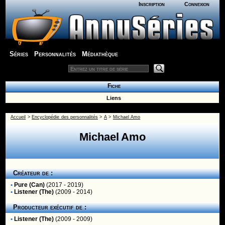
Inscription
Connexion
Séries
Personnalités
Médiathèque
Fiche
Liens
Accueil
>
Encyclopédie des personnalités
>
A
>
Michael Amo
Michael Amo
Créateur de :
•
Pure (Can)
(2017 - 2019)
•
Listener (The)
(2009 - 2014)
Producteur exécutif de :
•
Listener (The)
(2009 - 2009)