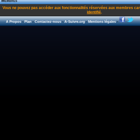
Membres
Vous ne pouvez pas accéder aux fonctionnalités réservées aux membres car
identifié
.
A Propos
-
Plan
-
Contactez-nous
-
A-Suivre.org
-
Mentions légales
-