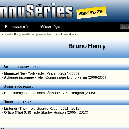
Personnalités
Médiathèque
Accueil
>
Encyclopédie des personnalités
>
H
>
Bruno Henry
Bruno Henry
Acteur principal dans :
•
Manmzel New York
- rôle :
Vincent
(2024-????)
•
Adresse inconnue
- rôle :
Commissaire Bruno Perrin
(2008-2009)
Guest star dans :
•
P.J.
:
Thierry Doursat
dans l'épisode 12.5 -
Religion
(2005)
Doubleur dans :
•
Listener (The)
- rôle
George Ryder
(2011 - 2012)
•
Office (The) (US)
- rôle
Stanley Hudson
(2005 - 2013)