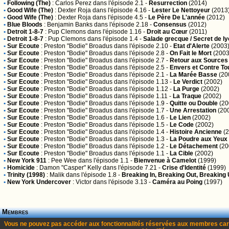
•
Following (The)
:
Carlos Perez
dans l'épisode 2.1 -
Resurrection
(2014)
•
Good Wife (The)
:
Dexter Roja
dans l'épisode 4.16 -
Lester Le Nettoyeur
(2013
•
Good Wife (The)
:
Dexter Roja
dans l'épisode 4.5 -
Le Père De L'année
(2012)
•
Blue Bloods
:
Benjamin Banks
dans l'épisode 2.18 -
Consensus
(2012)
•
Detroit 1-8-7
:
Pup Clemons
dans l'épisode 1.16 -
Droit au Cœur
(2011)
•
Detroit 1-8-7
:
Pup Clemons
dans l'épisode 1.4 -
Salade grecque / Secret de 
•
Sur Ecoute
:
Preston "Bodie" Broadus
dans l'épisode 2.10 -
Etat d'Alerte
(2003
•
Sur Ecoute
:
Preston "Bodie" Broadus
dans l'épisode 2.8 -
On Fait le Mort
(2003
•
Sur Ecoute
:
Preston "Bodie" Broadus
dans l'épisode 2.7 -
Retour aux Sources
•
Sur Ecoute
:
Preston "Bodie" Broadus
dans l'épisode 2.5 -
Envers et Contre To
•
Sur Ecoute
:
Preston "Bodie" Broadus
dans l'épisode 2.1 -
La Marée Basse
(20
•
Sur Ecoute
:
Preston "Bodie" Broadus
dans l'épisode 1.13 -
Le Verdict
(2002)
•
Sur Ecoute
:
Preston "Bodie" Broadus
dans l'épisode 1.12 -
La Purge
(2002)
•
Sur Ecoute
:
Preston "Bodie" Broadus
dans l'épisode 1.11 -
La Traque
(2002)
•
Sur Ecoute
:
Preston "Bodie" Broadus
dans l'épisode 1.9 -
Quitte ou Double
(20
•
Sur Ecoute
:
Preston "Bodie" Broadus
dans l'épisode 1.7 -
Une Arrestation
(20
•
Sur Ecoute
:
Preston "Bodie" Broadus
dans l'épisode 1.6 -
Le Lien
(2002)
•
Sur Ecoute
:
Preston "Bodie" Broadus
dans l'épisode 1.5 -
Le Code
(2002)
•
Sur Ecoute
:
Preston "Bodie" Broadus
dans l'épisode 1.4 -
Histoire Ancienne
(2
•
Sur Ecoute
:
Preston "Bodie" Broadus
dans l'épisode 1.3 -
La Poudre aux Yeux
•
Sur Ecoute
:
Preston "Bodie" Broadus
dans l'épisode 1.2 -
Le Détachement
(20
•
Sur Ecoute
:
Preston "Bodie" Broadus
dans l'épisode 1.1 -
La Cible
(2002)
•
New York 911
:
Pee Wee
dans l'épisode 1.1 -
Bienvenue à Camelot
(1999)
•
Homicide
:
Damon "Casper" Kelly
dans l'épisode 7.21 -
Crise d'Identité
(1999)
•
Trinity (1998)
:
Malik
dans l'épisode 1.8 -
Breaking In, Breaking Out, Breaking
•
New York Undercover
:
Victor
dans l'épisode 3.13 -
Caméra au Poing
(1997)
Membres
Vous ne pouvez pas accéder aux fonctionnalités réservées aux membres car