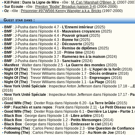
•
Kill Point : Dans la Ligne de Mire
- rôle :
M. Cat / Marshall O'Brien Jr.
(2007-200
•
Sur Ecoute
- rôle :
Preston "Bodie" Broadus (saison 3-4)
(2004-2006)
•
Oz
- rôle :
Prisonnier #97W566 Kenny Wangler a.k.a. Bricks
(1997-2000)
Guest star dans :
•
BMF
:
J-Pusha
dans l'épisode 4.7 -
L'Ennemi intérieur
(2025)
•
BMF
:
J-Pusha
dans l'épisode 4.6 -
Mauvaises croyances
(2025)
•
BMF
:
J-Pusha
dans l'épisode 4.4 -
Pouvoir grisant
(2025)
•
BMF
:
J-Pusha
dans l'épisode 4.3 -
Bonne foi
(2025)
•
BMF
:
J-Pusha
dans l'épisode 4.2 -
Découverte
(2025)
•
BMF
:
J-Pusha
dans l'épisode 4.1 -
Remise de diplômes
(2025)
•
BMF
:
J-Pusha
dans l'épisode 3.10 -
Prime time
(2024)
•
BMF
:
J-Pusha
dans l'épisode 3.7 -
Ramenez-les à la maison
(2024)
•
BMF
:
J-Pusha
dans l'épisode 3.3 -
Sanctuaire
(2024)
•
Manifest
:
Walter
dans l'épisode 2.5 -
La Guerre des mondes
(2020)
•
Night Of (The)
:
Trevor Williams
dans l'épisode 1.8 -
L'Appel de la forêt
(2016)
•
Night Of (The)
:
Trevor Williams
dans l'épisode 1.7 -
Décès ordinaire
(2016)
•
Night Of (The)
:
Trevor Williams
dans l'épisode 1.5 -
Engrenages
(2016)
•
Night Of (The)
:
Trevor Williams
dans l'épisode 1.1 -
La Plage
(2016)
•
New York Unité Spéciale
:
Inspecteur Anton Jefferson
dans l'épisode 17.18 -
..
(2016)
•
New York Unité Spéciale
:
Inspecteur Anton Jefferson
dans l'épisode 17.17 -
Pa
(2016)
•
Good Wife (The)
:
Dexter Roja
dans l'épisode 6.20 -
La Terre brûlée
(2015)
•
RIP : Fauchés et sans repos
:
Frank
dans l'épisode 2.11 -
Le Petit Oiseau va so
•
Good Wife (The)
:
Dexter Roja
dans l'épisode 6.1 -
Derrière La Ligne - Partie 1
•
Black Box
:
George
dans l'épisode 1.8 -
Libre arbitre
(2014)
•
Black Box
:
George
dans l'épisode 1.2 -
Petits Mensonges
(2014)
•
Black Box
:
George
dans l'épisode 1.1 -
Embrasser le ciel
(2014)
•
Following (The)
:
Carlos Perez
dans l'épisode 2.3 -
Une Question de Confiance
•
Following (The)
:
Carlos Perez
dans l'épisode 2.2 -
Au Nom de Joe
(2014)