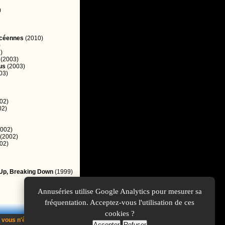
)
lycéennes
(2010)
)
)
(2003)
us
(2003)
03)
02)
02)
002)
(2002)
02)
 Up, Breaking Down
(1999)
Annuséries utilise Google Analytics pour mesurer sa
fréquentation. Acceptez-vous l'utilisation de ces
cookies ?
 vous n'êtes pas
inscrit
ou
Accepter
Refuser