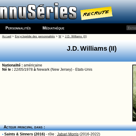
Personnalités
Médiathèque
Accueil
>
Encyclopédie des personnalités
>
W
>
J.D. Williams (II)
J.D. Williams (II)
Nationalité :
américaine
Né le :
22/05/1978
à
Newark (New Jersey) - Etats-Unis
Acteur principal dans :
•
Saints & Sinners (2016)
- rôle :
Jabari Morris
(2016-2022)