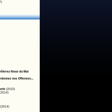
7)
.Délivrez-Nous du Mal
rdonnez nos Offenses...
rtir
(2015)
(2014)
(2014)