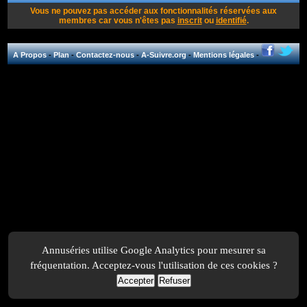
Vous ne pouvez pas accéder aux fonctionnalités réservées aux
membres car vous n'êtes pas
inscrit
ou
identifié
.
A Propos
-
Plan
-
Contactez-nous
-
A-Suivre.org
-
Mentions légales
-
Annuséries utilise Google Analytics pour mesurer sa
fréquentation. Acceptez-vous l'utilisation de ces cookies ?
Accepter
Refuser