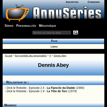
Inscription
Connexion
Séries
Personnalités
Médiathèque
Fiche
Liens
Accueil
>
Encyclopédie des personnalités
>
A
>
Dennis Abey
Dennis Abey
Réalisateur de :
•
Dick le Rebelle
- Episode 2.4 -
La Fiancée du Diable
(1980)
•
Dick le Rebelle
- Episode 1.9 -
La Tête de Turc
(1979)
Membres