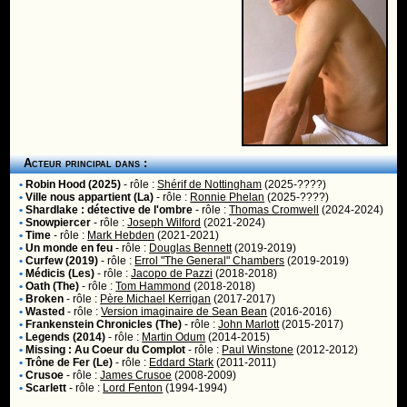
Acteur principal dans :
•
Robin Hood (2025)
- rôle :
Shérif de Nottingham
(2025-????)
•
Ville nous appartient (La)
- rôle :
Ronnie Phelan
(2025-????)
•
Shardlake : détective de l'ombre
- rôle :
Thomas Cromwell
(2024-2024)
•
Snowpiercer
- rôle :
Joseph Wilford
(2021-2024)
•
Time
- rôle :
Mark Hebden
(2021-2021)
•
Un monde en feu
- rôle :
Douglas Bennett
(2019-2019)
•
Curfew (2019)
- rôle :
Errol "The General" Chambers
(2019-2019)
•
Médicis (Les)
- rôle :
Jacopo de Pazzi
(2018-2018)
•
Oath (The)
- rôle :
Tom Hammond
(2018-2018)
•
Broken
- rôle :
Père Michael Kerrigan
(2017-2017)
•
Wasted
- rôle :
Version imaginaire de Sean Bean
(2016-2016)
•
Frankenstein Chronicles (The)
- rôle :
John Marlott
(2015-2017)
•
Legends (2014)
- rôle :
Martin Odum
(2014-2015)
•
Missing : Au Coeur du Complot
- rôle :
Paul Winstone
(2012-2012)
•
Trône de Fer (Le)
- rôle :
Eddard Stark
(2011-2011)
•
Crusoe
- rôle :
James Crusoe
(2008-2009)
•
Scarlett
- rôle :
Lord Fenton
(1994-1994)