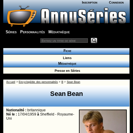
Inscription
Connexion
Séries
Personnalités
Médiathèque
Fiche
Liens
Médiathèque
Presse en Séries
Accueil
>
Encyclopédie des personnalités
>
B
>
Sean Bean
Sean Bean
Nationalité :
britannique
Né le :
17/04/1959
à
Sheffield - Royaume-
Uni