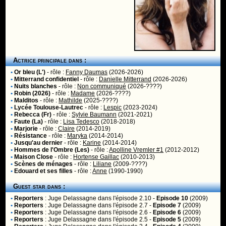
Actrice principale dans :
•
Or bleu (L')
- rôle :
Fanny Daumas
(2026-2026)
•
Mitterrand confidentiel
- rôle :
Danielle Mitterrand
(2026-2026)
•
Nuits blanches
- rôle :
Non communiqué
(2026-????)
•
Robin (2026)
- rôle :
Madame
(2026-????)
•
Malditos
- rôle :
Mathilde
(2025-????)
•
Lycée Toulouse-Lautrec
- rôle :
Lespic
(2023-2024)
•
Rebecca (Fr)
- rôle :
Sylvie Baumann
(2021-2021)
•
Faute (La)
- rôle :
Lisa Tedesco
(2018-2018)
•
Marjorie
- rôle :
Claire
(2014-2019)
•
Résistance
- rôle :
Maryka
(2014-2014)
•
Jusqu'au dernier
- rôle :
Karine
(2014-2014)
•
Hommes de l'Ombre (Les)
- rôle :
Apolline Vremler #1
(2012-2012)
•
Maison Close
- rôle :
Hortense Gaillac
(2010-2013)
•
Scènes de ménages
- rôle :
Liliane
(2009-????)
•
Edouard et ses filles
- rôle :
Anne
(1990-1990)
Guest star dans :
•
Reporters
:
Juge Delassagne
dans l'épisode 2.10 -
Episode 10
(2009)
•
Reporters
:
Juge Delassagne
dans l'épisode 2.7 -
Episode 7
(2009)
•
Reporters
:
Juge Delassagne
dans l'épisode 2.6 -
Episode 6
(2009)
•
Reporters
:
Juge Delassagne
dans l'épisode 2.5 -
Episode 5
(2009)