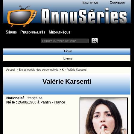
Inscription
Connexion
Séries
Personnalités
Médiathèque
Fiche
Liens
Accueil
>
Encyclopédie des personnalités
>
K
>
Valérie Karsenti
Valérie Karsenti
Nationalité :
française
Né le :
26/08/1968
à
Pantin - France