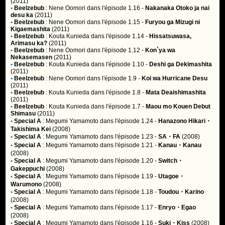
(2011)
•
Beelzebub
:
Nene Oomori
dans l'épisode 1.16 -
Nakanaka Otoko ja nai
desu ka
(2011)
•
Beelzebub
:
Nene Oomori
dans l'épisode 1.15 -
Furyou ga Mizugi ni
Kigaemashita
(2011)
•
Beelzebub
:
Kouta Kunieda
dans l'épisode 1.14 -
Hissatsuwasa,
Arimasu ka?
(2011)
•
Beelzebub
:
Nene Oomori
dans l'épisode 1.12 -
Kon`ya wa
Nekasemasen
(2011)
•
Beelzebub
:
Kouta Kunieda
dans l'épisode 1.10 -
Deshi ga Dekimashita
(2011)
•
Beelzebub
:
Nene Oomori
dans l'épisode 1.9 -
Koi wa Hurricane Desu
(2011)
•
Beelzebub
:
Kouta Kunieda
dans l'épisode 1.8 -
Mata Deaishimashita
(2011)
•
Beelzebub
:
Kouta Kunieda
dans l'épisode 1.7 -
Maou mo Kouen Debut
Shimasu
(2011)
•
Special A
:
Megumi Yamamoto
dans l'épisode 1.24 -
Hanazono Hikari・
Takishima Kei
(2008)
•
Special A
:
Megumi Yamamoto
dans l'épisode 1.23 -
SA・FA
(2008)
•
Special A
:
Megumi Yamamoto
dans l'épisode 1.21 -
Kanau・Kanau
(2008)
•
Special A
:
Megumi Yamamoto
dans l'épisode 1.20 -
Switch・
Gakeppuchi
(2008)
•
Special A
:
Megumi Yamamoto
dans l'épisode 1.19 -
Utagoe・
Warumono
(2008)
•
Special A
:
Megumi Yamamoto
dans l'épisode 1.18 -
Toudou・Karino
(2008)
•
Special A
:
Megumi Yamamoto
dans l'épisode 1.17 -
Enryo・Egao
(2008)
•
Special A
:
Megumi Yamamoto
dans l'épisode 1.16 -
Suki・Kiss
(2008)