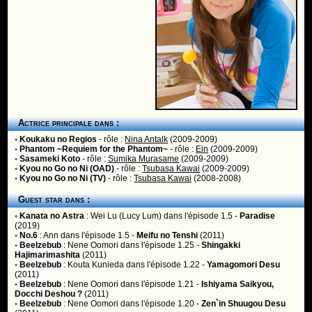
Actrice principale dans :
•
Koukaku no Regios
- rôle :
Nina Antalk
(2009-2009)
•
Phantom ~Requiem for the Phantom~
- rôle :
Ein
(2009-2009)
•
Sasameki Koto
- rôle :
Sumika Murasame
(2009-2009)
•
Kyou no Go no Ni (OAD)
- rôle :
Tsubasa Kawai
(2009-2009)
•
Kyou no Go no Ni (TV)
- rôle :
Tsubasa Kawai
(2008-2008)
Guest star dans :
•
Kanata no Astra
:
Wei Lu (Lucy Lum)
dans l'épisode 1.5 -
Paradise
(2019)
•
No.6
:
Ann
dans l'épisode 1.5 -
Meifu no Tenshi
(2011)
•
Beelzebub
:
Nene Oomori
dans l'épisode 1.25 -
Shingakki
Hajimarimashita
(2011)
•
Beelzebub
:
Kouta Kunieda
dans l'épisode 1.22 -
Yamagomori Desu
(2011)
•
Beelzebub
:
Nene Oomori
dans l'épisode 1.21 -
Ishiyama Saikyou,
Docchi Deshou ?
(2011)
•
Beelzebub
:
Nene Oomori
dans l'épisode 1.20 -
Zen`in Shuugou Desu