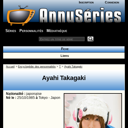
Inscription
Connexion
Séries
Personnalités
Médiathèque
Fiche
Liens
Accueil
>
Encyclopédie des personnalités
>
T
>
Ayahi Takagaki
Ayahi Takagaki
Nationalité :
japonaise
Né le :
25/10/1985
à
Tokyo - Japon