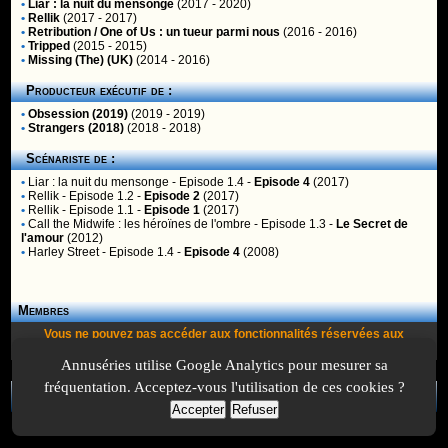
•
Liar : la nuit du mensonge
(2017 - 2020)
•
Rellik
(2017 - 2017)
•
Retribution / One of Us : un tueur parmi nous
(2016 - 2016)
•
Tripped
(2015 - 2015)
•
Missing (The) (UK)
(2014 - 2016)
Producteur exécutif de :
•
Obsession (2019)
(2019 - 2019)
•
Strangers (2018)
(2018 - 2018)
Scénariste de :
•
Liar : la nuit du mensonge
- Episode 1.4 -
Episode 4
(2017)
•
Rellik
- Episode 1.2 -
Episode 2
(2017)
•
Rellik
- Episode 1.1 -
Episode 1
(2017)
•
Call the Midwife : les héroïnes de l'ombre
- Episode 1.3 -
Le Secret de
l'amour
(2012)
•
Harley Street
- Episode 1.4 -
Episode 4
(2008)
Membres
Vous ne pouvez pas accéder aux fonctionnalités réservées aux
membres car vous n'êtes pas
inscrit
ou
identifié
.
Annuséries utilise Google Analytics pour mesurer sa
fréquentation. Acceptez-vous l'utilisation de ces cookies ?
A Propos
-
Plan
-
Contactez-nous
-
A-Suivre.org
-
Mentions légales
-
Accepter
Refuser