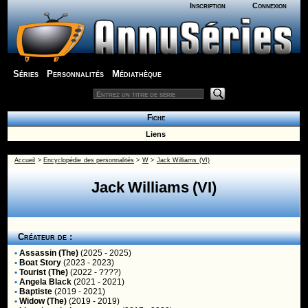
Inscription
Connexion
Séries
Personnalités
Médiathèque
Fiche
Liens
Accueil
>
Encyclopédie des personnalités
>
W
>
Jack Williams (VI)
Jack Williams (VI)
Créateur de :
•
Assassin (The)
(2025 - 2025)
•
Boat Story
(2023 - 2023)
•
Tourist (The)
(2022 - ????)
•
Angela Black
(2021 - 2021)
•
Baptiste
(2019 - 2021)
•
Widow (The)
(2019 - 2019)