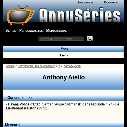
Inscription
Connexion
Séries
Personnalités
Médiathèque
Fiche
Liens
Accueil
>
Encyclopédie des personnalités
>
A
>
Anthony Aiello
Anthony Aiello
Guest star dans :
•
Hawaï, Police d'Etat
:
Sergent Augie Syzmanski
dans l'épisode 4.24 -
Le
Lieutenant Ralston
(1972)
Membres