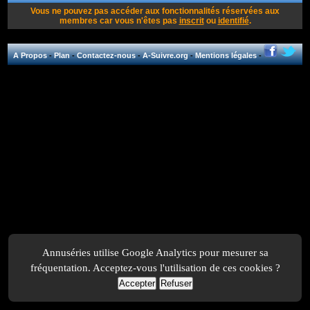
Vous ne pouvez pas accéder aux fonctionnalités réservées aux
membres car vous n'êtes pas
inscrit
ou
identifié
.
A Propos
-
Plan
-
Contactez-nous
-
A-Suivre.org
-
Mentions légales
-
Annuséries utilise Google Analytics pour mesurer sa
fréquentation. Acceptez-vous l'utilisation de ces cookies ?
Accepter
Refuser