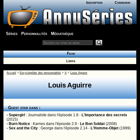
Inscription
Connexion
Séries
Personnalités
Médiathèque
Fiche
Liens
Accueil
>
Encyclopédie des personnalités
>
A
>
Louis Aguirre
Louis Aguirre
Guest star dans :
•
Supergirl
:
Journaliste
dans l'épisode 1.8 -
L'Importance des secrets
(2015)
•
Burn Notice
:
Karnes
dans l'épisode 2.9 -
Le Bon Soldat
(2008)
•
Sex and the City
:
George
dans l'épisode 2.14 -
L'Homme-Objet
(1999)