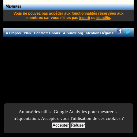
Membres
Vous ne pouvez pas accéder aux fonctionnalités réservées aux
membres car vous n'êtes pas
inscrit
ou
identifié
.
A Propos
-
Plan
-
Contactez-nous
-
A-Suivre.org
-
Mentions légales
-
Annuséries utilise Google Analytics pour mesurer sa
fréquentation. Acceptez-vous l'utilisation de ces cookies ?
Accepter
Refuser