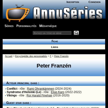
Inscription
Connexion
Séries
Personnalités
Médiathèque
Fiche
Liens
Accueil
>
Encyclopédie des personnalités
>
F
>
Peter Franzén
Peter Franzén
Acteur principal dans :
•
Conflict
- rôle :
Rami Ohrankämmen
(2024-2024)
•
Syndrome d'Helsinki (Le)
- rôle :
Elias Karo
(2022-2022)
•
Vikings
- rôle :
Roi Harald Finehair
(2016-2020)
Guest star dans :