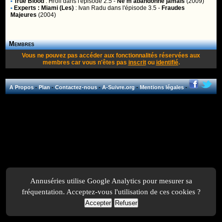
•
True Blood
:
Hrolf
dans l'épisode 2.5 -
Ne m'abandonne jamais
(2009)
•
Experts : Miami (Les)
:
Ivan Radu
dans l'épisode 3.5 -
Fraudes
Majeures
(2004)
Membres
Vous ne pouvez pas accéder aux fonctionnalités réservées aux
membres car vous n'êtes pas
inscrit
ou
identifié
.
A Propos
-
Plan
-
Contactez-nous
-
A-Suivre.org
-
Mentions légales
-
Annuséries utilise Google Analytics pour mesurer sa
fréquentation. Acceptez-vous l'utilisation de ces cookies ?
Accepter
Refuser