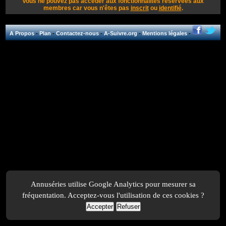
Vous ne pouvez pas accéder aux fonctionnalités réservées aux
membres car vous n'êtes pas
inscrit
ou
identifié
.
A Propos
-
Plan
-
Contactez-nous
-
A-Suivre.org
-
Mentions légales
-
Annuséries utilise Google Analytics pour mesurer sa
fréquentation. Acceptez-vous l'utilisation de ces cookies ?
Accepter
Refuser