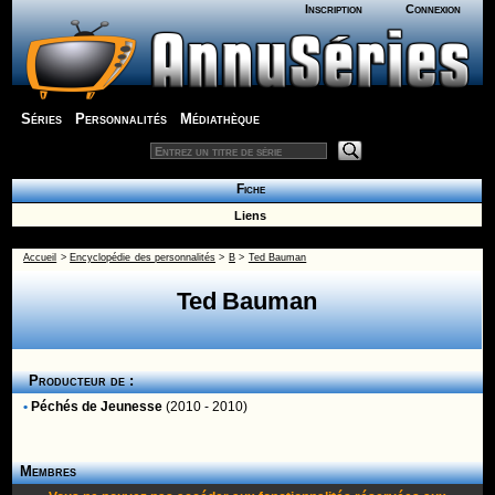
Inscription
Connexion
Séries
Personnalités
Médiathèque
Fiche
Liens
Accueil
>
Encyclopédie des personnalités
>
B
>
Ted Bauman
Ted Bauman
Producteur de :
•
Péchés de Jeunesse
(2010 - 2010)
Membres