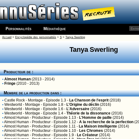
Personnalités
Médiathèque
Accueil
>
Encyclopédie des personnalités
>
S
>
Tanya Swerling
Tanya Swerling
Producteur de :
•
Almost Human
(2013 - 2014)
•
Fringe
(2010 - 2013)
Membre de la production dans :
•
Castle Rock
- Montage - Episode 1.3 -
La Chanson de l'esprit
(2018)
•
Westworld
- Montage - Episode 1.8 -
L'Origine du déclin
(2016)
•
Westworld
- Montage - Episode 1.6 -
L'Adversaire
(2016)
•
Westworld
- Montage - Episode 1.4 -
Théorie de la dissonance
(2016)
•
Almost Human
- Producteur - Episode 1.13 -
L'Homme de paille
(2014)
•
Almost Human
- Producteur - Episode 1.12 -
A la recherche de la perfection
(2
•
Almost Human
- Producteur - Episode 1.11 -
La Maison intelligente
(2014)
•
Almost Human
- Producteur - Episode 1.10 -
Les Chromes
(2014)
•
Almost Human
- Producteur - Episode 1.9 -
Le Créateur
(2014)