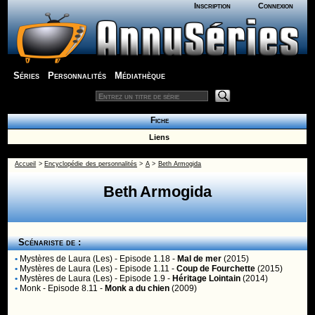
Inscription
Connexion
Séries
Personnalités
Médiathèque
Fiche
Liens
Accueil
>
Encyclopédie des personnalités
>
A
>
Beth Armogida
Beth Armogida
Scénariste de :
•
Mystères de Laura (Les)
- Episode 1.18 -
Mal de mer
(2015)
•
Mystères de Laura (Les)
- Episode 1.11 -
Coup de Fourchette
(2015)
•
Mystères de Laura (Les)
- Episode 1.9 -
Héritage Lointain
(2014)
•
Monk
- Episode 8.11 -
Monk a du chien
(2009)