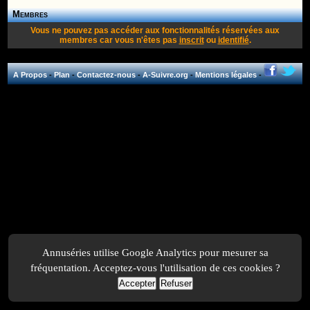
Membres
Vous ne pouvez pas accéder aux fonctionnalités réservées aux
membres car vous n'êtes pas
inscrit
ou
identifié
.
A Propos
-
Plan
-
Contactez-nous
-
A-Suivre.org
-
Mentions légales
-
Annuséries utilise Google Analytics pour mesurer sa
fréquentation. Acceptez-vous l'utilisation de ces cookies ?
Accepter
Refuser