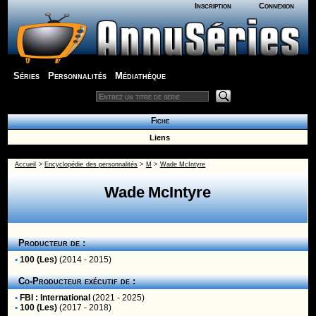
Inscription
Connexion
Séries
Personnalités
Médiathèque
Fiche
Liens
Accueil
>
Encyclopédie des personnalités
>
M
>
Wade McIntyre
Wade McIntyre
Producteur de :
•
100 (Les)
(2014 - 2015)
Co-Producteur exécutif de :
•
FBI : International
(2021 - 2025)
•
100 (Les)
(2017 - 2018)