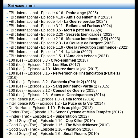
Scénariste de :
•
FBI : International
- Episode 4.16 -
Petite ange
(2025)
•
FBI : International
- Episode 4.10 -
Amis ou ennemis ?
(2025)
•
FBI : International
- Episode 4.4 -
La Guerre perdue
(2024)
•
FBI : International
- Episode 3.11 -
Belfast and Furious
(2024)
•
FBI : International
- Episode 3.5 -
Mort à petit feu
(2024)
•
FBI : International
- Episode 2.20 -
Secrets bien gardés
(2023)
•
FBI : International
- Episode 2.16 -
Menace imminente (1/2)
(2023)
•
FBI : International
- Episode 2.3 -
La Couleur de l'argent
(2022)
•
FBI : International
- Episode 1.19 -
Que la révolution commence
(2022)
•
FBI : International
- Episode 1.14 -
La Liste
(2022)
•
FBI : International
- Episode 1.5 -
L'Âme des échecs
(2021)
•
100 (Les)
- Episode 5.3 -
Cryo-sommeil
(2018)
•
100 (Les)
- Episode 4.12 -
Les Elus
(2017)
•
100 (Les)
- Episode 4.10 -
Mourez dans la joie
(2017)
•
100 (Les)
- Episode 3.15 -
Perversion de l'Instanciation (Partie 1)
(2016)
•
100 (Les)
- Episode 3.2 -
Wanheda (Partie 2)
(2016)
•
100 (Les)
- Episode 2.15 -
Sang pour sang (Partie 1)
(2015)
•
100 (Les)
- Episode 2.12 -
Conseil de Guerre
(2015)
•
100 (Les)
- Episode 2.3 -
Actes et Conséquences
(2014)
•
Intelligence (US)
- Episode 1.8 -
Delta force
(2014)
•
Intelligence (US)
- Episode 1.2 -
La Puce ou la Vie
(2014)
•
Do No Harm
- Episode 1.10 -
Pris au piège
(2013)
•
Finder (The)
- Episode 1.7 -
Senor Cyclone et Miss Tempête
(2012)
•
Finder (The)
- Episode 1.4 -
Superstition
(2012)
•
Good Guys (The)
- Episode 1.19 -
Cop Killer
(2010)
•
Good Guys (The)
- Episode 1.15 -
The Whistleblower
(2010)
•
Good Guys (The)
- Episode 1.10 -
Vacation
(2010)
•
Good Guys (The)
- Episode 1.6 -
Small Rooms
(2010)