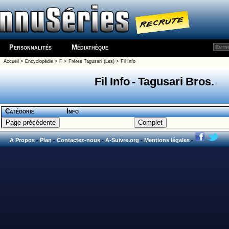
Personnalités
Médiathèque
Accueil
>
Encyclopédie
>
F
>
Frères Tagusari (Les)
> Fil Info
Fil Info - Tagusari Bros.
Catégorie
Info
A Propos
-
Plan
-
Contactez-nous
-
A-Suivre.org
-
Mentions légales
-