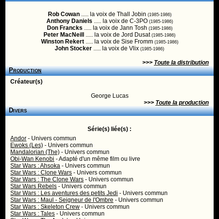
Rob Cowan
..... la voix de Thall Jobin
(1985-1986)
Anthony Daniels
..... la voix de C-3PO
(1985-1986)
Don Francks
..... la voix de Jann Tosh
(1985-1986)
Peter MacNeill
..... la voix de Jord Dusat
(1985-1986)
Winston Rekert
..... la voix de Sise Fromm
(1985-1986)
John Stocker
..... la voix de Vlix
(1985-1986)
>>>
Toute la distribution
Production
Créateur(s)
George Lucas
>>>
Toute la production
Divers
Série(s) liée(s) :
Andor
- Univers commun
Ewoks (Les)
- Univers commun
Mandalorian (The)
- Univers commun
Obi-Wan Kenobi
- Adapté d'un même film ou livre
Star Wars : Ahsoka
- Univers commun
Star Wars : Clone Wars
- Univers commun
Star Wars : The Clone Wars
- Univers commun
Star Wars Rebels
- Univers commun
Star Wars : Les aventures des petits Jedi
- Univers commun
Star Wars : Maul - Seigneur de l'Ombre
- Univers commun
Star Wars : Skeleton Crew
- Univers commun
Star Wars : Tales
- Univers commun