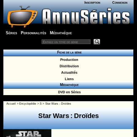
Inscription
Connexion
Séries
Personnalités
Médiathèque
Fiche de la série
Production
Distribution
Actualités
Liens
Médiathèque
DVD en Séries
Accueil
>
Encyclopédie
>
S
>
Star Wars : Droïdes
Star Wars : Droïdes