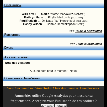
Distribution
Will Ferrell
..... Martin "Marty" Markowitz
(2021-2021)
Kathryn Hahn
..... Phyllis Markowitz
(2021-2021)
Paul Rudd (I)
..... Dr. Isaac "Ike" Herschkopf
(2021-2021)
Casey Wilson
..... Bonnie Herschkopf
(2021-2021)
>>>
Toute la distribution
Production
>>>
Toute la production
Divers
Avis sur la série
Note des visiteurs
Aucune note pour le moment -
Notez
Contribuer à AnnuSéries
Vous êtes membre d'AnnuSéries ?
Inscrivez-vous
ou
identifiez-vous
pour proposer des modifications et des informations à propos de cette
Annuséries utilise Google Analytics pour mesurer sa
série !
fréquentation. Acceptez-vous l'utilisation de ces cookies ?
Accepter
Refuser