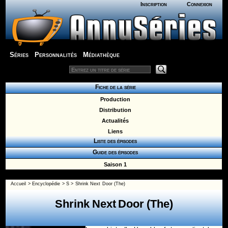
Inscription
Connexion
Séries
Personnalités
Médiathèque
Fiche de la série
Production
Distribution
Actualités
Liens
Liste des épisodes
Guide des épisodes
Saison 1
Accueil
>
Encyclopédie
>
S
>
Shrink Next Door (The)
Shrink Next Door (The)