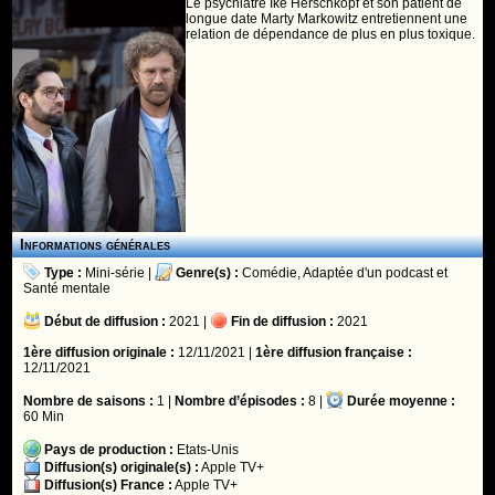
Le psychiatre Ike Herschkopf et son patient de
longue date Marty Markowitz entretiennent une
relation de dépendance de plus en plus toxique.
Informations générales
Type :
Mini-série
|
Genre(s) :
Comédie
,
Adaptée d'un podcast
et
Santé mentale
Début de diffusion :
2021 |
Fin de diffusion :
2021
1ère diffusion originale :
12/11/2021 |
1ère diffusion française :
12/11/2021
Nombre de saisons :
1 |
Nombre d’épisodes :
8 |
Durée moyenne :
60 Min
Pays de production :
Etats-Unis
Diffusion(s) originale(s) :
Apple TV+
Diffusion(s) France :
Apple TV+