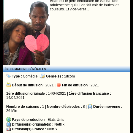
Brian est le père célibataire de Sasha, une
adolescente qui lui en fait voir de toutes les
couleurs. Et vice-versa...
Informations générales
Type :
Comédie
|
Genre(s) :
Sitcom
Début de diffusion :
2021 |
Fin de diffusion :
2021
1ère diffusion originale :
14/04/2021 |
1ère diffusion française :
14/04/2021
Nombre de saisons :
1 |
Nombre d’épisodes :
8 |
Durée moyenne :
26 Min
Pays de production :
Etats-Unis
Diffusion(s) originale(s) :
Netflix
Diffusion(s) France :
Netflix