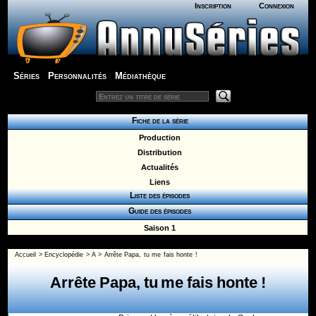
Inscription
Connexion
Séries
Personnalités
Médiathèque
Fiche de la série
Production
Distribution
Actualités
Liens
Liste des épisodes
Guide des épisodes
Saison 1
Accueil
>
Encyclopédie
>
A
>
Arrête Papa, tu me fais honte !
Arrête Papa, tu me fais honte !