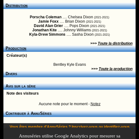
Distribution
Porscha Coleman
..... Chelsea Dixon
(2021-2021)
Jamie Foxx
..... Brian Dixon
(2021-2021)
David Alan Grier
..... Pops Dixon
(2021-2021)
Jonathan Kite
..... Johnny Williams
(2021-2021)
Kyla-Drew Simmons
..... Sasha Dixon
(2021-2021)
>>>
Toute la distribution
Production
Créateur(s)
Bentley Kyle Evans
>>>
Toute la production
Divers
Avis sur la série
Note des visiteurs
Aucune note pour le moment -
Notez
Contribuer à AnnuSéries
Vous êtes membre d'AnnuSéries ?
Inscrivez-vous
ou
identifiez-vous
pour proposer des modifications et des informations à propos de cette
Annuséries utilise Google Analytics pour mesurer sa
série !