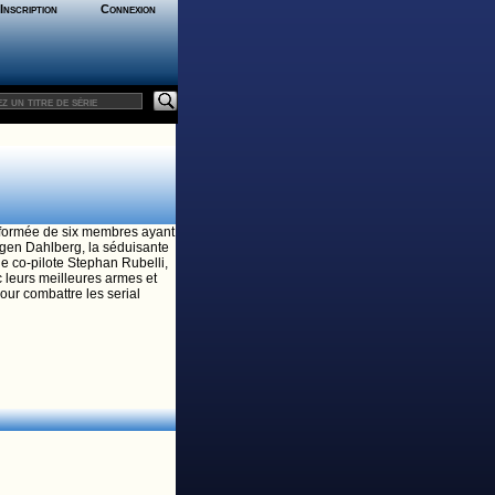
Inscription
Connexion
formée de six membres ayant
gen Dahlberg, la séduisante
e co-pilote Stephan Rubelli,
c leurs meilleures armes et
our combattre les serial