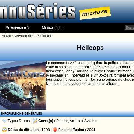
Personnalités
Médiathèque
Accueil
>
Encyclopédie
>
H
>
Helicops
Helicops
Le commando AK1 est une équipe de police spéciale 
chacun sa place bien particulière. Le commandant Ha
inspectrice Jenny Harland, le pilote Charly Shumann, l
le mécanicien Thorwald et le Dr. Jokostra forment ave
leur super hélicoptère high-tech une équipe de choc p
killers, dealers, voleurs et autres malfaiteurs.
Informations générales
Type :
Drama
|
Genre(s) :
Policier
,
Action
et
Aviation
Début de diffusion :
1998 |
Fin de diffusion :
2001