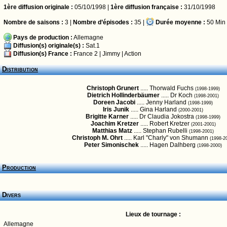
1ère diffusion originale :
05/10/1998 |
1ère diffusion française :
31/10/1998
Nombre de saisons :
3 |
Nombre d’épisodes :
35 |
Durée moyenne :
50 Min
Pays de production :
Allemagne
Diffusion(s) originale(s) :
Sat.1
Diffusion(s) France :
France 2
|
Jimmy
|
Action
Distribution
Christoph Grunert
..... Thorwald Fuchs
(1998-1999)
Dietrich Hollinderbäumer
..... Dr Koch
(1998-2001)
Doreen Jacobi
..... Jenny Harland
(1998-1999)
Iris Junik
..... Gina Harland
(2000-2001)
Brigitte Karner
..... Dr Claudia Jokostra
(1998-1999)
Joachim Kretzer
..... Robert Kretzer
(2001-2001)
Matthias Matz
..... Stephan Rubelli
(1998-2001)
Christoph M. Ohrt
..... Karl "Charly" von Shumann
(1998-2
Peter Simonischek
..... Hagen Dalhberg
(1998-2000)
Production
Divers
Lieux de tournage :
Allemagne