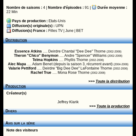
Nombre de saisons :
4 |
Nombre d’épisodes :
91 |
Durée moyenne :
22 Min
Pays de production :
Etats-Unis
Diffusion(s) originale(s) :
UPN
Diffusion(s) France :
Filles TV
|
June
|
BET
Distribution
Essence Atkins
..... Deirdre Chantal "Dee Dee" Thorne
(2002-2006)
Theron "Chico" Benymon
..... Andre "Spencer" Williams
(2002-2006)
Telma Hopkins
..... Phyllis Thorne
(2002-2006)
Alec Mapa
..... Adam Benet (depuis la saison 3, récurrent avant)
(2004-2006)
Valarie Pettiford
..... Deirdre "Big Dee Dee" LaFontaine Thorne
(2002-2006)
Rachel True
..... Mona Rose Thorne
(2002-2006)
>>>
Toute la distribution
Production
Créateur(s)
Jeffrey Klarik
>>>
Toute la production
Divers
Avis sur la série
Note des visiteurs