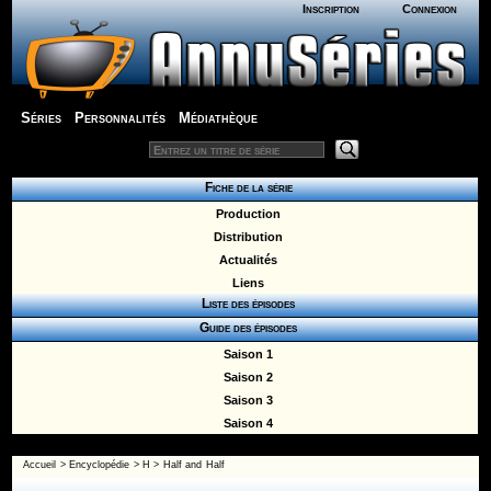
Inscription
Connexion
Séries
Personnalités
Médiathèque
Fiche de la série
Production
Distribution
Actualités
Liens
Liste des épisodes
Guide des épisodes
Saison 1
Saison 2
Saison 3
Saison 4
Accueil
>
Encyclopédie
>
H
>
Half and Half