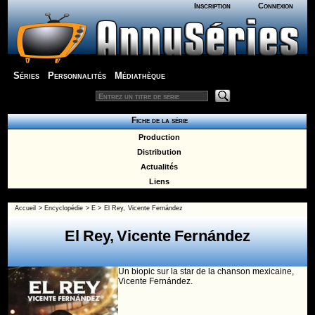
Inscription
Connexion
Séries
Personnalités
Médiathèque
Fiche de la série
Production
Distribution
Actualités
Liens
Accueil
>
Encyclopédie
>
E
>
El Rey, Vicente Fernández
El Rey, Vicente Fernández
Un biopic sur la star de la chanson mexicaine,
Vicente Fernández.