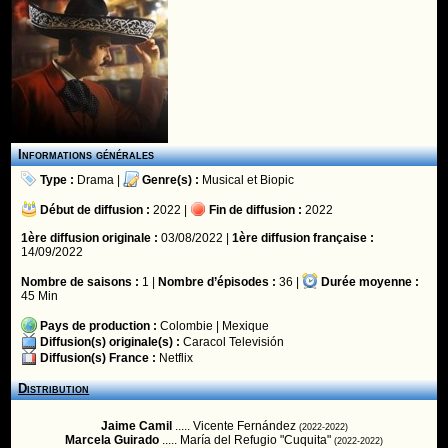
Informations générales
Type :
Drama
|
Genre(s) :
Musical
et
Biopic
Début de diffusion :
2022 |
Fin de diffusion :
2022
1ère diffusion originale :
03/08/2022 |
1ère diffusion française :
14/09/2022
Nombre de saisons :
1 |
Nombre d’épisodes :
36 |
Durée moyenne :
45 Min
Pays de production :
Colombie
|
Mexique
Diffusion(s) originale(s) :
Caracol Televisión
Diffusion(s) France :
Netflix
Distribution
Jaime Camil
..... Vicente Fernández
(2022-2022)
Marcela Guirado
..... María del Refugio "Cuquita"
(2022-2022)