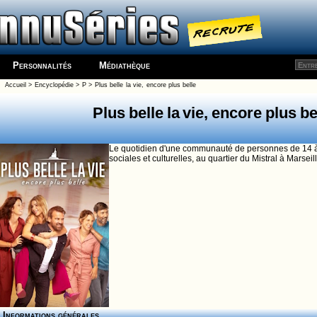
Personnalités
Médiathèque
Accueil
>
Encyclopédie
>
P
>
Plus belle la vie, encore plus belle
Plus belle la vie, encore plus be
Le quotidien d'une communauté de personnes de 14 à 
sociales et culturelles, au quartier du Mistral à Marseill
Informations générales