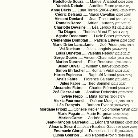
Rodolfo de Souza
..... Manuel Arizabal
(2004-2004)
Yannick Debain
..... Aurélien Fabre
(2004-2005)
Anne Décis
..... Luna Torres (2004-2009)
(2010-????)
Cédric Delsaux
..... Marco Cavallari
(2007-2007)
Vincent Deniard
..... Jean Tisserand
(2010-2010)
Romain Deroo
..... Adrien Laurenty
(2010-2010)
Charlotte Deysine
..... Léa Leroux #1
(2012-2013)
Tia Diagne
..... Thérèse Marci #1
(2014-2015)
Agathe Dodemant
..... Lucie Boher
(2024-????)
Clémentine Domptail
..... Patricia Estève
(2007-2009)
Marie Drion-Lanzafame
..... Zoé Prieur
(2014-2017)
Val Duclaux
..... Jules Langlois
(2024-????)
Louis Duneton
..... Valentin Nebout
(2012-2015)
Serge Dupire
..... Vincent Chaumette
(2004-2022)
Marion Durand
..... Elise Rousseau
(2007-2007)
Julien Duval
..... William Charvet
(2005-2005)
Simon Ehrlacher
..... Romain Vidal
(2021-2022)
Haron Espinosa
..... Raphaël Nebout
(2024-????)
Anaïs Fabre
..... Florence Galeano
(2011-2011)
Jules Fabre
..... Théo Bommel
(2016-2020)
Alexandre Fabre
..... Charles Frémont
(2004-2011)
Zoé Fiacre-Laïb
..... Apolline Deboisier
(2024-????)
Sylvie Flepp
..... Mirta Torres
(2004-????)
Alexia Fourmond
..... Océane Mougin
(2015-2017)
Léa François
..... Barbara Evenot
(2009-????)
Morgane Frioux
..... Ophélie Kepler / Colombine Vavin
(202
Marie Fugain
..... Marie Bergman
(2009-2010)
Marion Game
..... Andrée Boher
(2010-2010)
Jean-François Garreaud
..... Léonard Vassago
(2007-200
Almaric Gérard
..... Jean-Baptiste Gauthier
(2006-2008)
Emanuele Giorgi
..... Francesco Ibaldi
(2014-2022)
Lubna Gourion
..... Alix Paoletti-Provin
(2010-2012)