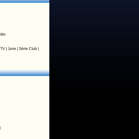
Min
s TV
|
June
|
Série Club
|
)