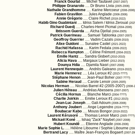
Franck Gourlat
..... Michel Tautavel
(2007-2007)
Philippe Granarolo
..... Dr Bruno Livia
(2005-2006)
Nathalie Grandhomme
..... Karine Mercoeur
(2006-2006)
Fabien Gravillon
..... Jules Anglade
(2006-2006)
Annie Grégorio
..... Claire Richet
(2018-2022)
Habib Gino Guabintani
..... Idriss Salem / Idriss Zeroual
(202
Richard Guedj
..... Charles-Henri Picmal
(2004-2006)
Ibtissem Guerda
..... Aïcha Djellal
(2004-2005)
Patrick Guerineau
..... Samuel Tablonka
(2007-2007)
Geoffroy Guerrier
..... Vadim Cazals
(2009-2010)
Alixe Guidoni
..... Sunalee Castel
(2021-2022)
Rachid Hafassa
..... Karim Fedala
(2009-2022)
Rebecca Hampton
..... Céline Frémont
(2004-2022)
Emilie Hantz
..... Sandra Gisbert
(2010-2010)
Alicia Hava
..... Margaux Lieber
(2012-2015)
Dounya Hdia
..... Djamila Nasri
(2007-2008)
Laurent Hennequin
..... Andrès Galeano
(2019-2022)
Marie Hennerez
..... Léa Leroux #2
(2015-????)
Stéphane Henon
..... Jean-Paul Boher
(2007-????)
Sabine Heraud
..... Carole Lenoir
(2005-2005)
Nicolas Herman
..... Nicolas Barrel #2 (2005-2007)
(2008-
Julien Héteau
..... Andréas Abessera
(2007-2007)
Cécilia Hornus
..... Blanche Marci
(2004-????)
Charlie Joirkin
..... Emilie Leroux #1
(2012-2015)
Jean-Luc Joseph
..... Gali Adoum
(2006-2006)
Anthony Joubert
..... Ange Legendre
(2024-????)
Boubacar Kabo
..... Mouss Bongor
(2019-2022)
Laurent Kérusoré
..... Thomas Lenoir Marci
(2005-????)
Mickaël Koné
..... Ishaq "Zack" Naybet
(2007-2008)
Hubert Koundé
..... Etienne Anglade
(2006-2006)
Marie Sophie L.
..... Hélène Libourne / Sophie Libourne
(200
Bertrand Lacy
..... Maître Jean-François Bogaert
(2007-20