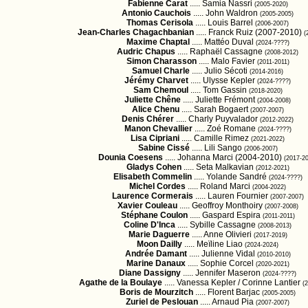
Fabienne Carat
..... Samia Nassri
(2005-2020)
Antonio Cauchois
..... John Waldron
(2005-2005)
Thomas Cerisola
..... Louis Barrel
(2006-2007)
Jean-Charles Chagachbanian
..... Franck Ruiz (2007-2010)
(
Maxime Chaptal
..... Mattéo Duval
(2024-????)
Audric Chapus
..... Raphaël Cassagne
(2008-2012)
Simon Charasson
..... Malo Favier
(2011-2011)
Samuel Charle
..... Julio Sécoti
(2014-2016)
Jérémy Charvet
..... Ulysse Kepler
(2024-????)
Sam Chemoul
..... Tom Gassin
(2018-2020)
Juliette Chêne
..... Juliette Frémont
(2004-2008)
Alice Chenu
..... Sarah Bogaert
(2007-2007)
Denis Chérer
..... Charly Puyvalador
(2012-2022)
Manon Chevallier
..... Zoé Romane
(2024-????)
Lisa Cipriani
..... Camille Rimez
(2021-2022)
Sabine Cissé
..... Lili Sango
(2006-2007)
Dounia Coesens
..... Johanna Marci (2004-2010)
(2017-2
Gladys Cohen
..... Seta Malkavian
(2012-2021)
Elisabeth Commelin
..... Yolande Sandré
(2024-????)
Michel Cordes
..... Roland Marci
(2004-2022)
Laurence Cormerais
..... Lauren Fournier
(2007-2007)
Xavier Couleau
..... Geoffroy Monthoiry
(2007-2008)
Stéphane Coulon
..... Gaspard Espira
(2011-2011)
Coline D'Inca
..... Sybille Cassagne
(2008-2013)
Marie Daguerre
..... Anne Olivieri
(2017-2019)
Moon Dailly
..... Meïline Liao
(2024-2024)
Andrée Damant
..... Julienne Vidal
(2010-2010)
Marine Danaux
..... Sophie Corcel
(2020-2021)
Diane Dassigny
..... Jennifer Maseron
(2024-????)
Agathe de la Boulaye
..... Vanessa Kepler / Corinne Lantier
(
Boris de Mourzitch
..... Florent Barjac
(2005-2005)
Zuriel de Peslouan
..... Arnaud Pia
(2007-2007)