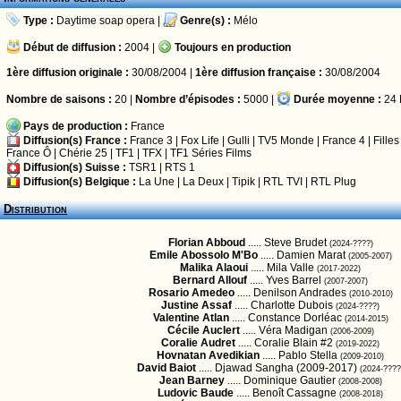
Type :
Daytime soap opera
|
Genre(s) :
Mélo
Début de diffusion :
2004 |
Toujours en production
1ère diffusion originale :
30/08/2004 |
1ère diffusion française :
30/08/2004
Nombre de saisons :
20 |
Nombre d’épisodes :
5000 |
Durée moyenne :
24 
Pays de production :
France
Diffusion(s) France :
France 3
|
Fox Life
|
Gulli
|
TV5 Monde
|
France 4
|
Fille
France Ô
|
Chérie 25
|
TF1
|
TFX
|
TF1 Séries Films
Diffusion(s) Suisse :
TSR1
|
RTS 1
Diffusion(s) Belgique :
La Une
|
La Deux
|
Tipik
|
RTL TVI
|
RTL Plug
Distribution
Florian Abboud
..... Steve Brudet
(2024-????)
Emile Abossolo M'Bo
..... Damien Marat
(2005-2007)
Malika Alaoui
..... Mila Valle
(2017-2022)
Bernard Allouf
..... Yves Barrel
(2007-2007)
Rosario Amedeo
..... Denilson Andrades
(2010-2010)
Justine Assaf
..... Charlotte Dubois
(2024-????)
Valentine Atlan
..... Constance Dorléac
(2014-2015)
Cécile Auclert
..... Véra Madigan
(2006-2009)
Coralie Audret
..... Coralie Blain #2
(2019-2022)
Hovnatan Avedikian
..... Pablo Stella
(2009-2010)
David Baiot
..... Djawad Sangha (2009-2017)
(2024-????
Jean Barney
..... Dominique Gautier
(2008-2008)
Ludovic Baude
..... Benoît Cassagne
(2008-2018)