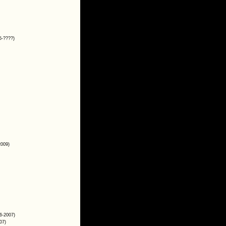
5-????)
2009)
6-2007)
07)