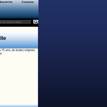
Inscription
Connexion
lle
75 ans, de toutes origines
e.