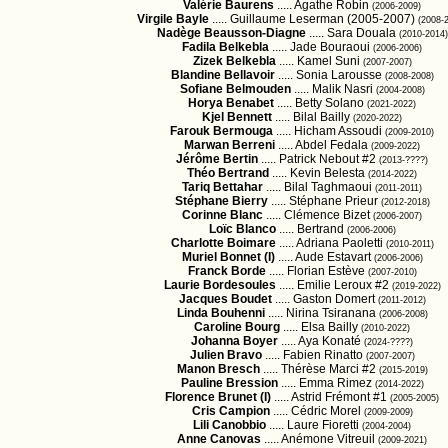
Valérie Baurens
..... Agathe Robin
(2006-2009)
Virgile Bayle
..... Guillaume Leserman (2005-2007)
(2008-
Nadège Beausson-Diagne
..... Sara Douala
(2010-2014)
Fadila Belkebla
..... Jade Bouraoui
(2006-2006)
Zizek Belkebla
..... Kamel Suni
(2007-2007)
Blandine Bellavoir
..... Sonia Larousse
(2008-2008)
Sofiane Belmouden
..... Malik Nasri
(2004-2008)
Horya Benabet
..... Betty Solano
(2021-2022)
Kjel Bennett
..... Bilal Bailly
(2020-2022)
Farouk Bermouga
..... Hicham Assoudi
(2009-2010)
Marwan Berreni
..... Abdel Fedala
(2009-2022)
Jérôme Bertin
..... Patrick Nebout #2
(2013-????)
Théo Bertrand
..... Kevin Belesta
(2014-2022)
Tariq Bettahar
..... Bilal Taghmaoui
(2011-2011)
Stéphane Bierry
..... Stéphane Prieur
(2012-2018)
Corinne Blanc
..... Clémence Bizet
(2006-2007)
Loïc Blanco
..... Bertrand
(2006-2006)
Charlotte Boimare
..... Adriana Paoletti
(2010-2011)
Muriel Bonnet (I)
..... Aude Estavart
(2006-2006)
Franck Borde
..... Florian Estève
(2007-2010)
Laurie Bordesoules
..... Emilie Leroux #2
(2019-2022)
Jacques Boudet
..... Gaston Domert
(2011-2012)
Linda Bouhenni
..... Nirina Tsiranana
(2006-2008)
Caroline Bourg
..... Elsa Bailly
(2010-2022)
Johanna Boyer
..... Aya Konaté
(2024-????)
Julien Bravo
..... Fabien Rinatto
(2007-2007)
Manon Bresch
..... Thérèse Marci #2
(2015-2019)
Pauline Bression
..... Emma Rimez
(2014-2022)
Florence Brunet (I)
..... Astrid Frémont #1
(2005-2005)
Cris Campion
..... Cédric Morel
(2009-2009)
Lili Canobbio
..... Laure Fioretti
(2004-2004)
Anne Canovas
..... Anémone Vitreuil
(2009-2021)