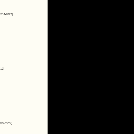
2014-2022)
019)
2024-????)