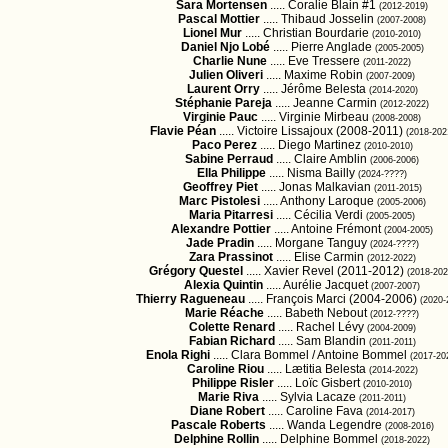
Sara Mortensen
..... Coralie Blain #1
(2012-2019)
Pascal Mottier
..... Thibaud Josselin
(2007-2008)
Lionel Mur
..... Christian Bourdarie
(2010-2010)
Daniel Njo Lobé
..... Pierre Anglade
(2005-2005)
Charlie Nune
..... Eve Tressere
(2011-2022)
Julien Oliveri
..... Maxime Robin
(2007-2009)
Laurent Orry
..... Jérôme Belesta
(2014-2020)
Stéphanie Pareja
..... Jeanne Carmin
(2012-2022)
Virginie Pauc
..... Virginie Mirbeau
(2008-2008)
Flavie Péan
..... Victoire Lissajoux (2008-2011)
(2018-202
Paco Perez
..... Diego Martinez
(2010-2010)
Sabine Perraud
..... Claire Amblin
(2006-2006)
Ella Philippe
..... Nisma Bailly
(2024-????)
Geoffrey Piet
..... Jonas Malkavian
(2011-2015)
Marc Pistolesi
..... Anthony Laroque
(2005-2006)
Maria Pitarresi
..... Cécilia Verdi
(2005-2005)
Alexandre Pottier
..... Antoine Frémont
(2004-2005)
Jade Pradin
..... Morgane Tanguy
(2024-????)
Zara Prassinot
..... Elise Carmin
(2012-2022)
Grégory Questel
..... Xavier Revel (2011-2012)
(2018-202
Alexia Quintin
..... Aurélie Jacquet
(2007-2007)
Thierry Ragueneau
..... François Marci (2004-2006)
(2020-
Marie Réache
..... Babeth Nebout
(2012-????)
Colette Renard
..... Rachel Lévy
(2004-2009)
Fabian Richard
..... Sam Blandin
(2011-2011)
Enola Righi
..... Clara Bommel / Antoine Bommel
(2017-20
Caroline Riou
..... Lætitia Belesta
(2014-2022)
Philippe Risler
..... Loïc Gisbert
(2010-2010)
Marie Riva
..... Sylvia Lacaze
(2011-2011)
Diane Robert
..... Caroline Fava
(2014-2017)
Pascale Roberts
..... Wanda Legendre
(2008-2016)
Delphine Rollin
..... Delphine Bommel
(2018-2022)