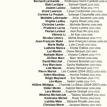
Bernard Larmande
..... Professeur Henri Cantorel
(2006-2
Iñaki Lartigue
..... Samuel Gayet
(2024-2025)
Joakim Latzko
..... Gabriel Riva
(2011-????)
Grant Lawrens
..... César Cordonnier
(2014-2021)
Corinne Le Poulain
..... Solange Chaumette
(2005-2005)
Mathilde Lebrequier
..... Alice Jouvenin
(2005-2006)
Virginie Ledieu
..... Agnès Revel
(2008-2009)
Christine Lemler
..... Michelle Bonny
(2009-2009)
Prudence Leroy
..... Fanny Lorène
(2021-2022)
Florian Lesieur
..... Noé Ruiz #4
(2020-2022)
Viktoria Li
..... Jin Kan
(2008-2008)
Nicolas Limery
..... Mehdi Bouraoui
(2024-????)
Jean-François Malet
..... Jean-François Leroux
(2006-201
Marie Mallia
..... Lola Corcel
(2020-2022)
Ludivine Manca
..... Elodie Estève
(2007-2009)
Luz Mando
..... Diane Béraud
(2007-2007)
Nathalie Mann
..... Viviane Colbert
(2024-????)
Jérôme Marc
..... Marc Vernet
(2006-2006)
David Marchal
..... Clément Bommel
(2017-2020)
Avy Marciano
..... Sacha Malkavian
(2010-2021)
Lola Marois
..... Ariane Hersant
(2016-????)
Pierre Martot
..... Léo Castelli (2004-2011)
(2015-2022)
Julien Masdoua
..... Hocine Fedala
(2011-2012)
Régis Maynard
..... Eric Norman
(2016-????)
Léo Mazo
..... Vadim Liotat
(2024-????)
Hélène Médigue
..... Charlotte Le Bihac (2004-2007)
(2008-
Didier Menin
..... Gabriel Mercoeur
(2006-2006)
Lara Menini
..... Eugénie Grangé
(2014-2022)
Wioletta Michalczuk
..... Tatiana Vassilieff
(2011-2012)
Ambroise Michel
..... Rudy Torres
(2004-2013)
Laëtitia Milot
..... Mélanie Rinatto
(2004-2018)
Christian Morin
..... Jacques Maury
(2007-2007)